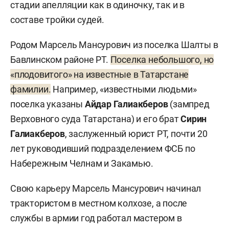
стадии апелляции как в одиночку, так и в
составе тройки судей.
Родом Марсель Мансурович из поселка Шалты в
Бавлинском районе РТ.
Поселка небольшого, но
«плодовитого» на известные в Татарстане
фамилии.
Например, «известными людьми»
поселка указаны
Айдар Галиакберов
(зампред
Верховного суда Татарстана) и его брат
Сирин
Галиакберов
, заслуженный юрист РТ, почти 20
лет руководивший подразделением ФСБ по
Набережным Челнам и Закамью.
Свою карьеру Марсель Мансурович начинал
трактористом в местном колхозе, а после
службы в армии год работал мастером в