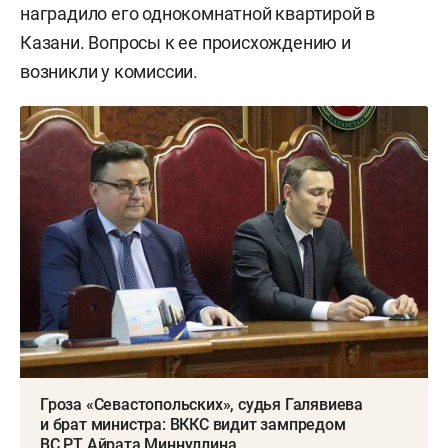
наградило его однокомнатной квартирой в
Казани. Вопросы к ее происхождению и
возникли у комиссии.
Гроза «Севастопольских», судья Галявиева
и брат министра: ВККС видит зампредом
ВС РТ Айрата Миннуллина