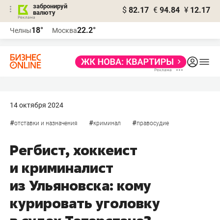
забронируй
$
82.17
€
94.84
¥
12.17
валюту
18°
22.2°
Челны
Москва
14 октября 2024
#
#
#
отставки и назначения
криминал
правосудие
Регбист, хоккеист
и криминалист
из Ульяновска: кому
курировать уголовку