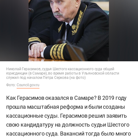
Николай Герасимов, судья Шестого кассационного суда общей
юрисдикции (в Самаре), во время работы в Ульяновской области
служил под началом Петра Серкова (на фото)
Фото:
Council.gov.ru
Как Герасимов оказался в Самаре? В 2019 году
прошла масштабная реформа и были созданы
кассационные суды. Герасимов решил заявить
свою кандидатуру на должность судьи Шестого
кассационного суда. Вакансий тогда было много