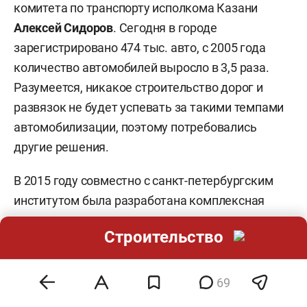
комитета по транспорту исполкома Казани
Алексей Сидоров
. Сегодня в городе
зарегистрировано 474 тыс. авто, с 2005 года
количество автомобилей выросло в 3,5 раза.
Разумеется, никакое строительство дорог и
развязок не будет успевать за такими темпами
автомобилизации, поэтому потребовались
другие решения.
В 2015 году совместно с санкт-петербургским
институтом была разработана комплексная
схема организации дорожного движения, в том
Строительство
числе и АСУДД, уже упоминавшаяся Чукиным.
Эту систему начали внедрять в столице РТ в
2012-м в преддверии Универсиады. Тогда она
69
была реализована на 89 перекрестках. Сейчас