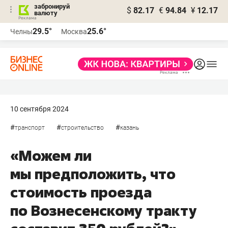
забронируй
$
82.17
€
94.84
¥
12.17
валюту
29.5°
25.6°
Челны
Москва
10 сентября 2024
#
#
#
транспорт
строительство
казань
«Можем ли
мы предположить, что
стоимость проезда
по Вознесенскому тракту