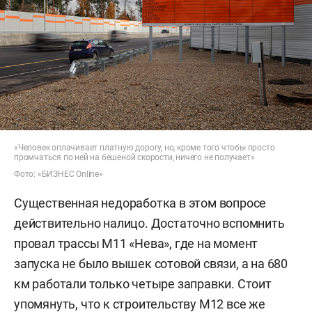
«Человек оплачивает платную дорогу, но, кроме того чтобы просто
промчаться по ней на бешеной скорости, ничего не получает»
Фото: «БИЗНЕС Online»
Существенная недоработка в этом вопросе
действительно налицо. Достаточно вспомнить
провал трассы М11 «Нева», где на момент
запуска не было вышек сотовой связи, а на 680
км работали только четыре заправки. Стоит
упомянуть, что к строительству М12 все же