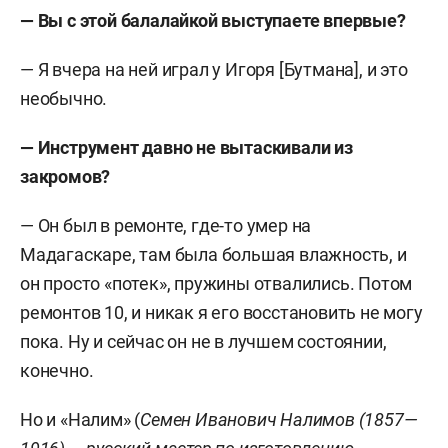
— Вы с этой балалайкой выступаете впервые?
— Я вчера на ней играл у Игоря [Бутмана], и это
необычно.
— Инструмент давно не вытаскивали из
закромов
?
— Он был в ремонте, где-то умер на
Мадагаскаре, там была большая влажность, и
он просто «потек», пружины отвалились. Потом
ремонтов 10, и никак я его восстановить не могу
пока. Ну и сейчас он не в лучшем состоянии,
конечно.
Но и «Налим» (
Семен Иванович Налимов (1857—