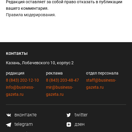
Редакция оставляет за собой право отказать в публикации
вашего комментария.
Правила модерирования
.
контакты
Казань, Лобачевского 10, корпус 2
редакция
реклама
отдел персонала
8 (843) 202-12-10
8 (843) 203-48-47
staff@business-
info@business-
mir@business-
gazeta.ru
gazeta.ru
gazeta.ru
вконтакте
twitter
telegram
дзен