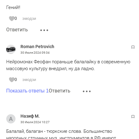
Гений!!
0
эмодзи
Ответить
Roman Petrovich
30 Июля 2024
09:34
Нейромонах Феофан пораньше балалайку в современную
массовую культуру внедрил, ну да ладно.
0
эмодзи
Ответить
Показать ответы 1
Назиф М.
30 Июля 2024
10:27
Балалай, балаган - тюркские слова. Большинство
народных струнных муз. инструментов в РФ имеют