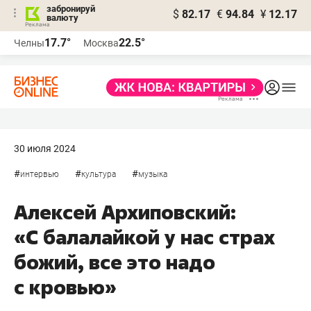
забронируй
$
82.17
€
94.84
¥
12.17
валюту
17.7°
22.5°
Челны
Москва
30 июля 2024
#
#
#
интервью
культура
музыка
Алексей Архиповский:
«С балалайкой у нас страх
божий, все это надо
с кровью»