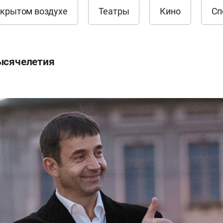
ткрытом воздухе
Театры
Кино
Сп
ысячелетия