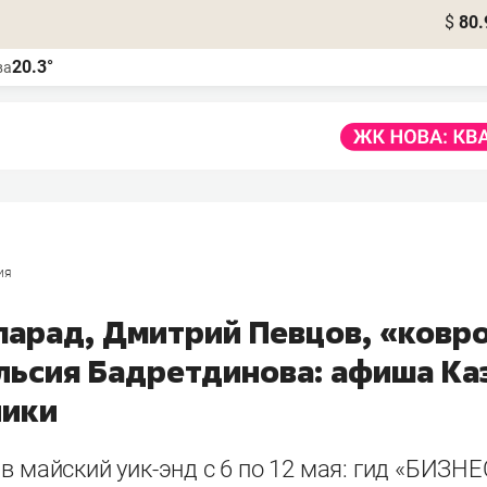
$
80.
20.3°
ва
ия
парад, Дмитрий Певцов, «ковр
Ильсия Бадретдинова: афиша Ка
ники
в майский уик-энд с 6 по 12 мая: гид «БИЗНЕ