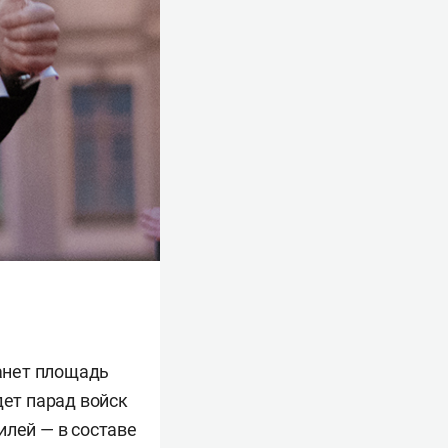
анет площадь
дет парад войск
илей — в составе