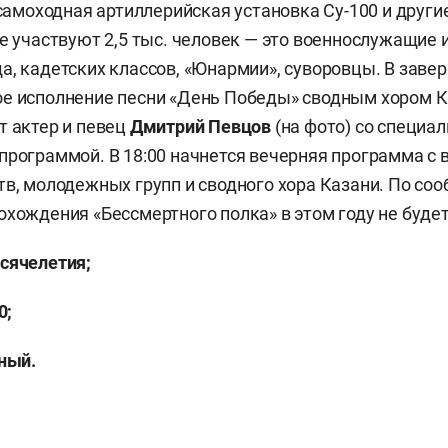
, самоходная артиллерийская установка Су-100 и друг
де участвуют 2,5 тыс. человек — это военнослужащие 
а, кадетских классов, «Юнармии», суворовцы. В заве
е исполнение песни «День Победы» сводным хором К
т актер и певец
Дмитрий Певцов
(на фото) со специа
программой. В 18:00 начнется вечерняя программа с
тв, молодежных групп и сводного хора Казани. По со
охождения «Бессмертного полка» в этом году не будет
сячелетия;
0;
ный.