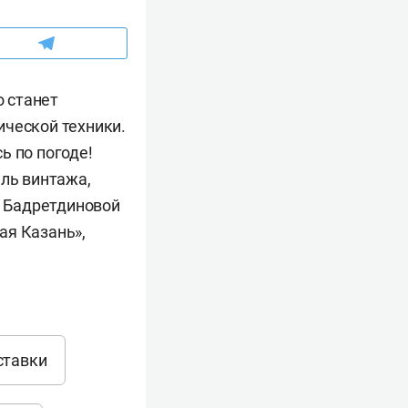
 станет
ической техники.
ь по погоде!
аль винтажа,
и Бадретдиновой
ая Казань»,
ставки