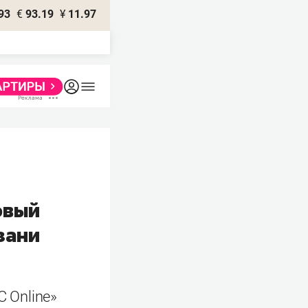
93
€
93.19
¥
11.97
овый
зани
С Online»