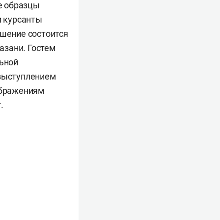
ие образцы
и курсанты
ршение состоится
азани. Гостем
льной
 выступлением
ображениям
.