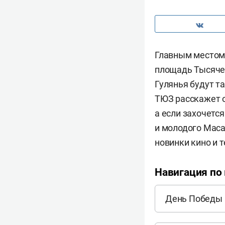
Главным местом 
площадь Тысячел
Гулянья будут т
ТЮЗ расскажет о
а если захочетс
и молодого Maca
новинки кино и 
Навигация по
День Победы