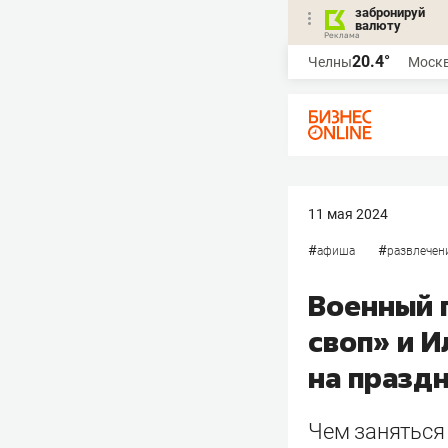
забронируй
валюту
20.4°
Челны
Моск
11 мая 2024
#
#
афиша
развлечен
Военный 
своп» и 
на празд
Чем заняться 