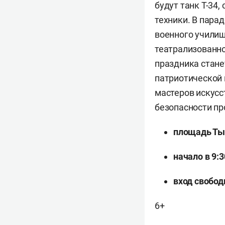
будут танк Т-34
техники. В пара
военного училищ
театрализованно
праздника стане
патриотической 
мастеров искусс
безопасности пр
площадь Ты
начало в 9:3
вход свобод
6+