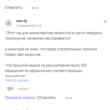
Ответить
мин бу
12 Апреля 2024
12:10
-"Этот год для министерства непростой в части передачи
полномочий, механизм настраивается"
а минстрой не знал, что перед строительным сезоном
пойдет вал запросов...
-"На прошлой неделе на рассмотрении было 350
обращений по оформлению соответствующих
документов."
Читать далее
даже если верить о 10000 заявок, а обрабатывают 350 в
0
эмодзи
неделю, то им надо всего то 28 недель, т.е. 7 месяцев.
Ответить
"класс"
Показать ответы 1