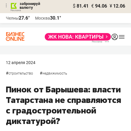
забронируй
$
81.41
€
94.06
¥
12.06
валюту
27.6°
30.1°
Челны
Москва
12 апреля 2024
#
#
строительство
недвижимость
Пинок от Барышева: власти
Татарстана не справляются
с градостроительной
диктатурой?