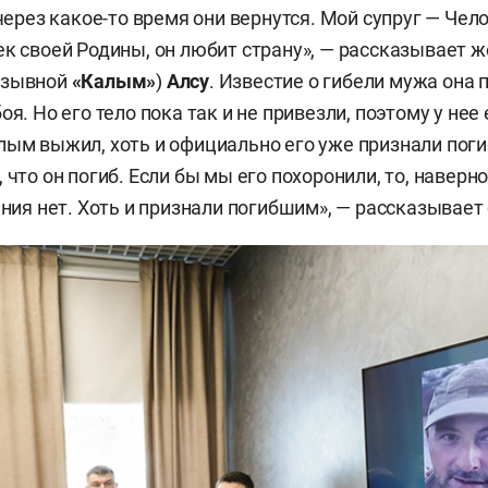
 через какое-то время они вернутся. Мой супруг — Чел
ек своей Родины, он любит страну», — рассказывает 
озывной
«
Калым
»
)
Алсу
. Известие о гибели мужа она 
оя. Но его тело пока так и не привезли, поэтому у не
лым выжил, хоть и официально его уже признали поги
 что он погиб. Если бы мы его похоронили, то, наверн
ания нет. Хоть и признали погибшим», — рассказывает 