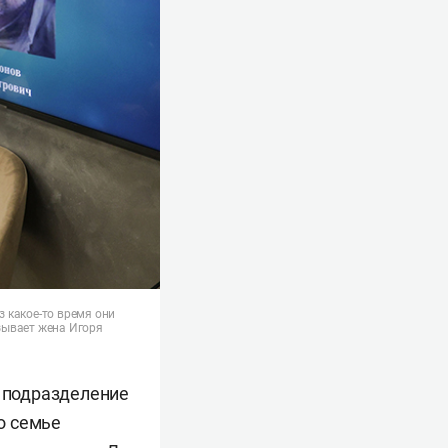
ез какое-то время они
азывает жена Игоря
о подразделение
го семье