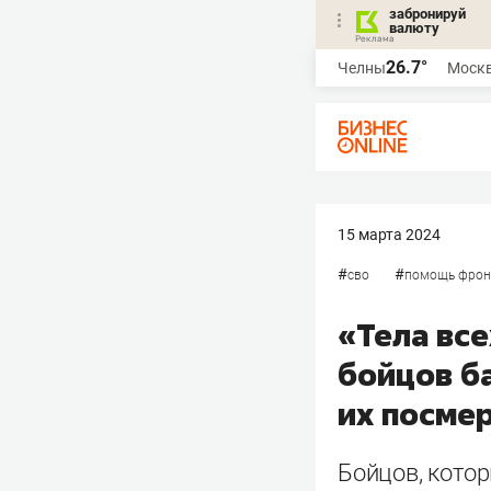
забронируй
валюту
26.7°
Челны
Моск
15 марта 2024
#
#
сво
помощь фрон
«Тела все
бойцов б
их посме
Бойцов, кото