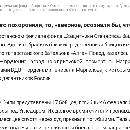
ом филиале фонда «Защитники Отечества» было не по-весеннему грустно. Здесь
енного добровольческого татарстанского батальона «Алга»
го похоронили, то, наверное, осознали бы, чт
арстанском филиале фонда «Защитники Отечества» был
но. Здесь собрались близкие родственники бойцов и
о татарстанского батальона «Алга». Повод, казалось
 вручение наград, но с припиской «посмертно». Наг
ами ВДВ — орденами генерала Маргелова, к которым
 десантников России.
м были представлены 17 бойцов, погибших 6 февраля 
сы под Угледаром. Их долгое время считали пропавш
месяцев спустя через суд признали погибшими. Тела 
уировать из-за интенсивности боев на этом направл