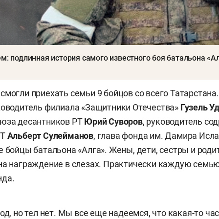
ем: подлинная история самого известного боя батальона «А
смогли приехать семьи 9 бойцов со всего Татарстана.
ководитель филиала «Защитники Отечества»
Гузель У
оюза десантников РТ
Юрий Суворов
, руководитель со
РТ
Альберт Сулейманов
, глава фонда им. Дамира Ис
же бойцы батальона «Алга». Жены, дети, сестры и род
на награждение в слезах. Практически каждую семь
нда.
од, но тел нет. Мы все еще надеемся, что какая-то ча