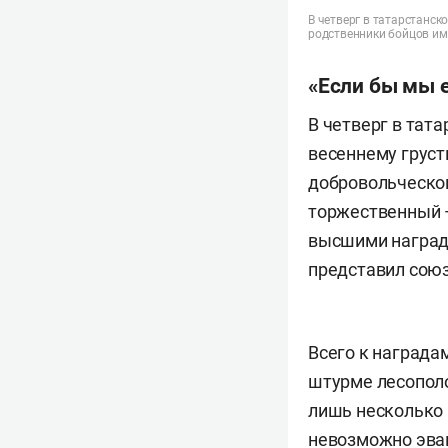
В четверг в татарстанск
родственники бойцов им
«Если бы мы е
В четверг в тат
весеннему груст
добровольческог
торжественный —
высшими наград
представил союз
Всего к награда
штурме лесополо
лишь несколько 
невозможно эвак