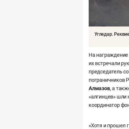
Угледар. Рекви
На награждение 
их встречали ру
председатель с
пограничников 
Алмазов
, а так
«алгинцев» шли 
координатор фо
«Хотя и прошел г