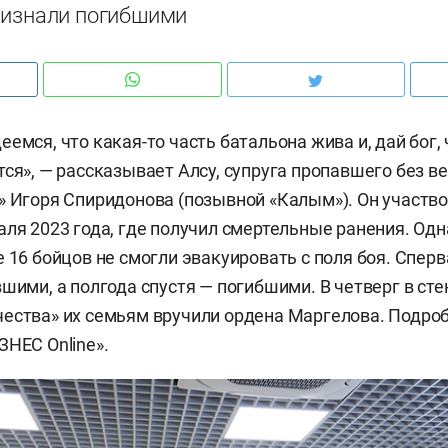
ризнали погибшими
емся, что какая-то часть батальона жива и, дай бог, 
тся», — рассказывает Алсу, супруга пропавшего без в
» Игоря Спиридонова (позывной «Калым»). Он участв
ля 2023 года, где получил смертельные ранения. Одна
 16 бойцов не смогли эвакуировать с поля боя. Сперв
вшими, а полгода спустя — погибшими. В четверг в ст
ества» их семьям вручили ордена Маргелова. Подро
ЗНЕС Online».