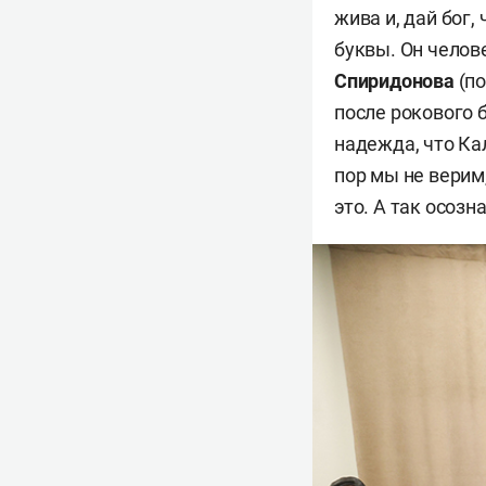
жива и, дай бог,
буквы. Он челов
Спиридонова
(п
после рокового б
надежда, что Ка
пор мы не верим,
это. А так осозн