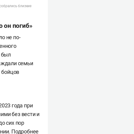
 собрались близкие
о он погиб»
о не по-
менного
, был
раждали семьи
 бойцов
2023 года при
ими без вести и
до сих пор
ении. Подробнее