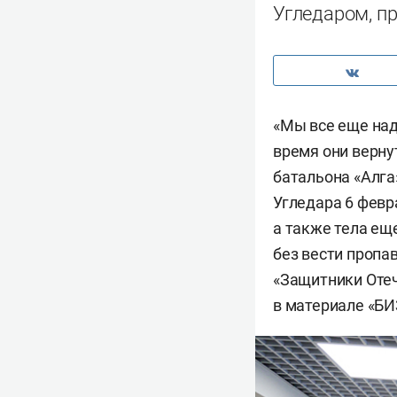
Угледаром, п
«Мы все еще наде
время они верну
батальона «Алга
Угледара 6 февра
а также тела еще
без вести пропа
«Защитники Отеч
в материале «БИ