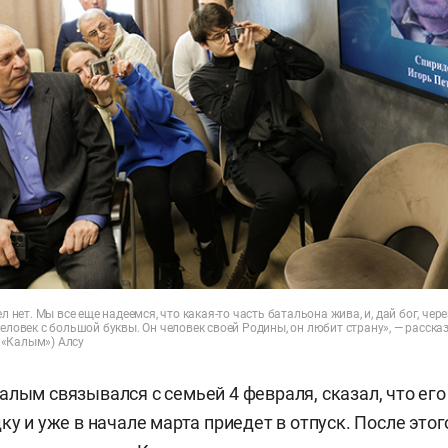
ел нет. Мы все еще надеемся, что какая-то часть батальона жива, и, дай бог, чер
Человек с большой буквы. Он человек своей Родины, он любит страну», — расск
 «Калым») Алсу
алым связывался с семьей 4 февраля, сказал, что ег
ку и уже в начале марта приедет в отпуск. После это