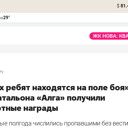
$
81.
29°
ва
ту
х ребят находятся на поле боя»
атальона «Алга» получили
ртные награды
рые полгода числились пропавшими без вести