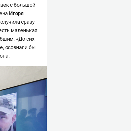
овек с большой
жена
Игоря
получила сразу
е есть маленькая
бшим. «До сих
ое, осознали бы
она.