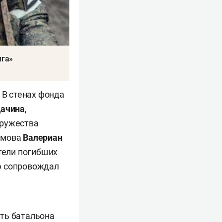
лга»
 В стенах фонда
дачина
,
дружества
ламова
Валериан
ители погибших
ю сопровождал
сть батальона