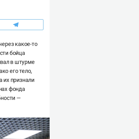
через какое-то
ести бойца
овал в штурме
ко его тело,
а их признали
енах фонда
бности —