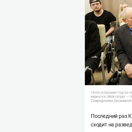
«Хоть и прошел год, но т
вернутся. Мой супруг — 
Спиридонова (позывной
Последний раз К
сходит на развед