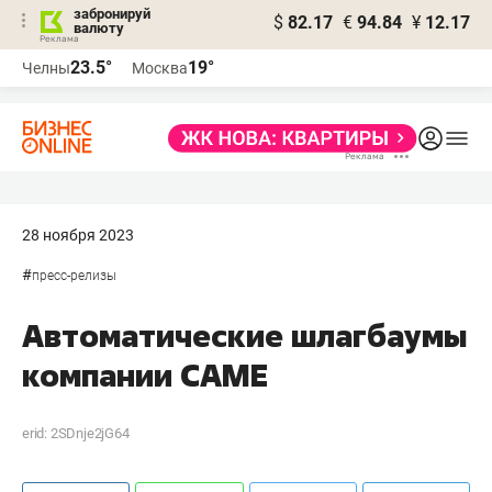
забронируй
$
82.17
€
94.84
¥
12.17
валюту
23.5°
19°
Челны
Москва
28 ноября 2023
#
пресс-релизы
Автоматические шлагбаумы
компании CAME
erid: 2SDnje2jG64