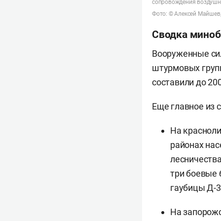
сопровождения воздушн
Фото: © Алексей Майшев
Сводка мино
Вооруженные сил
штурмовых групп
составили до 2
Еще главное из 
На краснол
районах нас
лесничества
три боевые 
гаубицы Д-3
На запорож