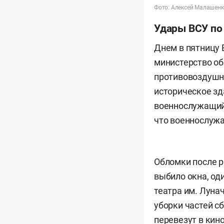
Фото: Алексей Малашен
Удары ВСУ по
Днем в пятницу 
министерство об
противовоздушно
историческое з
военнослужащий 
что военнослужа
Обломки после р
выбило окна, од
театра им. Луна
уборки частей с
перевезут в кин