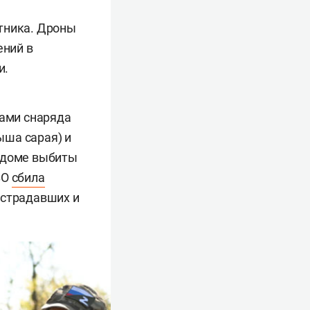
тника. Дроны
ний в
и.
ками снаряда
ыша сарая) и
м доме выбиты
ВО
сбила
острадавших и