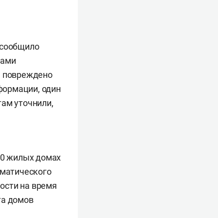
 сообщило
вами
я повреждено
формации, один
ам уточнили,
10 жилых домах
аматического
сти на время
та домов