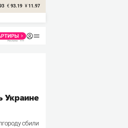
93
€
93.19
¥
11.97
ь Украине
лгороду сбили