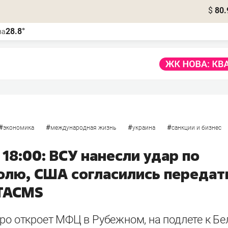
$
80.
28.8°
ва
#
#
#
#
экономика
международная жизнь
украина
санкции и бизнес
 18:00: ВСУ нанесли удар по
олю, США согласились передат
TACMS
ро откроет МФЦ в Рубежном, на подлете к Бе