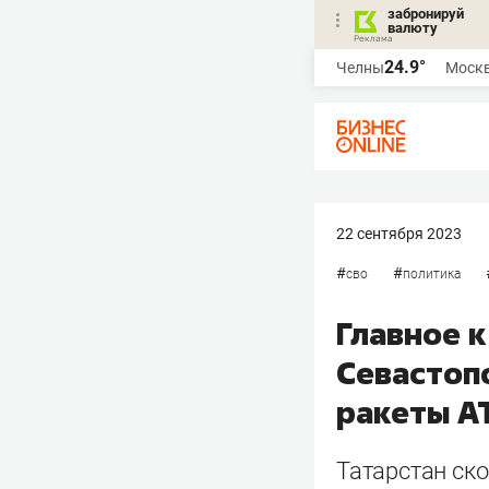
забронируй
валюту
24.9°
Челны
Моск
22 сентября 2023
#
#
сво
политика
Главное к
Севастоп
ракеты A
Татарстан ско