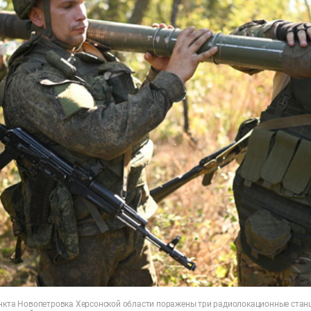
ункта Новопетровка Херсонской области поражены три радиолокационные стан