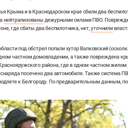
ья Крыма и в Краснодарском крае сбили два беспило
па
нейтрализованы
дежурными силами ПВО. Поврежде
оне, где сбиты два беспилотника, нет,
уточнили
власт
области под обстрел попали хутор Валковский (оскол
дном частном домовладении, а также повреждена кр
Краснояружского района, где в одном частном жило
 снаряда посечено два автомобиля. Также система П
подлете к Белгороду. По предварительным данным, п