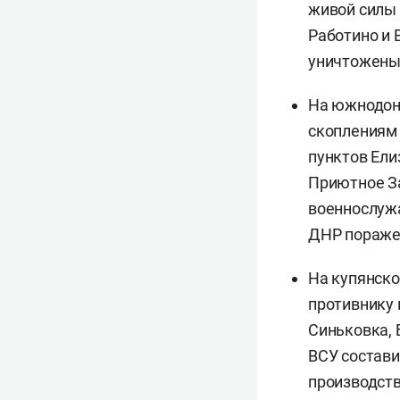
живой силы 
Работино и 
уничтожены
На южнодон
скоплениям 
пунктов Ели
Приютное За
военнослужа
ДНР поражен
На купянско
противнику 
Синьковка, 
ВСУ состави
производств