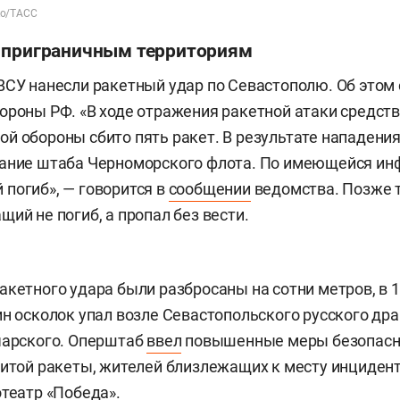
ко/ТАСС
 приграничным территориям
ВСУ нанесли ракетный удар по Севастополю. Об этом
ороны РФ. «В ходе отражения ракетной атаки средст
й обороны сбито пять ракет. В результате нападени
дание штаба Черноморского флота. По имеющейся ин
погиб», — говорится в
сообщении
ведомства. Позже т
щий не погиб, а пропал без вести.
акетного удара были разбросаны на сотни метров, в 
ин осколок упал возле Севастопольского русского др
чарского. Оперштаб
ввел
повышенные меры безопасно
битой ракеты, жителей близлежащих к месту инциден
отеатр «Победа».