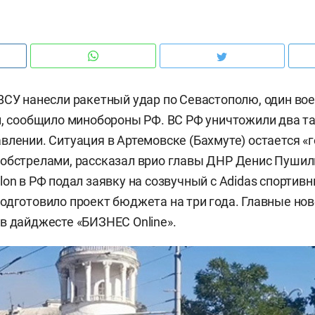
ВСУ нанесли ракетный удар по Севастополю, один в
и, сообщило минобороны РФ. ВС РФ уничтожили два та
влении. Ситуация в Артемовске (Бахмуте) остается «г
обстрелами, рассказал врио главы ДНР Денис Пушил
lon в РФ подал заявку на созвучный с Adidas спортивн
одготовило проект бюджета на три года. Главные нов
в дайджесте «БИЗНЕС Online».