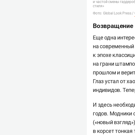
и частой смены гардеро
стиля»
Фото: Global Look Press /
Возвращение 
Еще одна интер
на современный
к эпохе классиц
на грани штампо
прошлом и верит
Глаз устал от х
индивидов. Тепе
И здесь необход
годов. Модники 
(«новый взгляд»
в корсет тонкая 