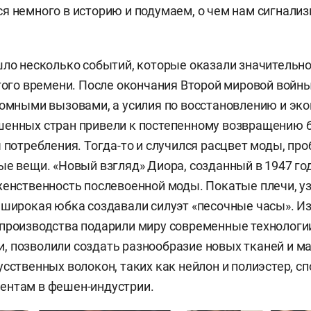
я немного в историю и подумаем, о чем нам сигнализ
шло несколько событий, которые оказали значительн
 того времени. После окончания Второй мировой войны
ромными вызовами, а усилия по восстановлению и эк
шенных стран привели к постепенному возвращению 
ы потребления. Тогда-то и случился расцвет моды, пр
ые вещи. «Новый взгляд» Диора, созданный в 1947 год
женственность послевоенной моды. Покатые плечи, уз
 широкая юбка создавали силуэт «песочные часы». И
производства подарили миру современные технологии
 позволили создать разнообразие новых тканей и ма
усственных волокон, таких как нейлон и полиэстер, с
ентам в фешен-индустрии.