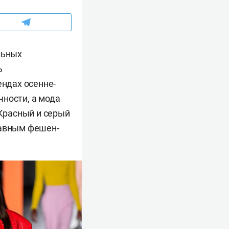
льных
ь
ендах осенне-
ности, а мода
 Красный и серый
лавным фешен-