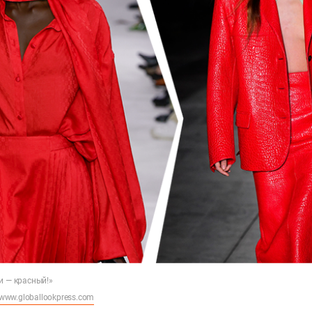
и — красный!»
www.globallookpress.com