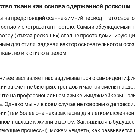
ство ткани как основа сдержанной роскоши
 на предстоящий осенне-зимний период — это своего
остью и экстравагантностью. Самый обсуждаемый 
 money («тихая роскошь») стал не просто доминирующи
ым для стиля, задавая вектор основательного и осо
пкам, но и к стилю в целом.
чивее заставляет нас задумываться о самоидентифи
ии за счет не быстрых трендов и частой смены гарде
о, что на профессиональном языке имиджмейкеры на
». Однако мы ни в коем случае не говорим о депресси
ии (тем более она нехарактерна для легкомысленной
нном подходе к жизни в целом. Заглядывая в будущее
 текущие процессы), можем увидеть, как развивается