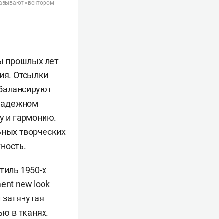
называют «вектором
ы прошлых лет
ия. Отсылки
 балансируют
 надежном
у и гармонию.
ьных творческих
ность.
тиль 1950-х
ent new look
 затянутая
ью в тканях.