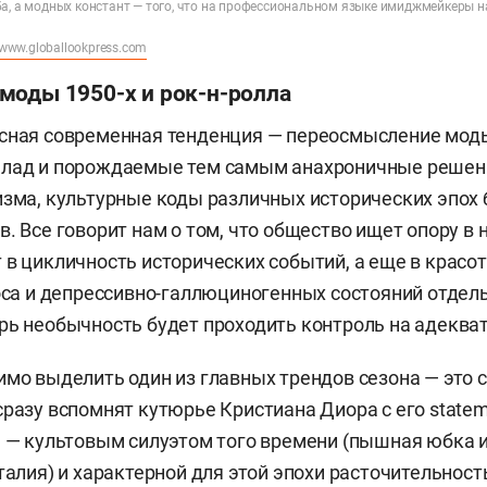
ба, а модных констант — того, что на профессиональном языке имиджмейкеры 
www.globallookpress.com
моды 1950-х и рок-н-ролла
есная современная тенденция — переосмысление мод
 лад и порождаемые тем самым анахроничные решен
изма, культурные коды различных исторических эпох
в. Все говорит нам о том, что общество ищет опору в
 в цикличность исторических событий, а еще в красот
аоса и депрессивно-галлюциногенных состояний отдел
рь необычность будет проходить контроль на адекват
имо выделить один из главных трендов сезона — это с
сразу вспомнят кутюрье Кристиана Диора с его statem
) — культовым силуэтом того времени (пышная юбка и
талия) и характерной для этой эпохи расточительност