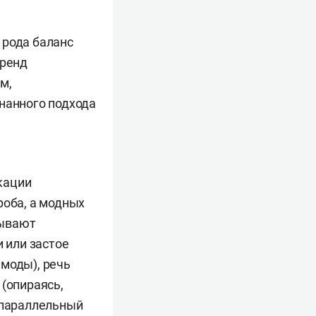
 рода баланс
тренд
м,
знанного подхода
кации
роба, а модных
зывают
и или застое
 моды), речь
 (опираясь,
 параллельный