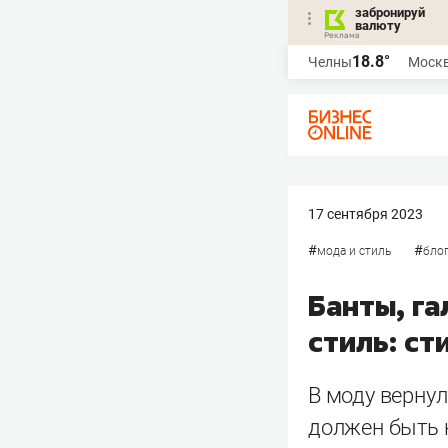
забронируй
валюту
18.8°
Челны
Моск
17 сентября 2023
#
#
мода и стиль
бло
Банты, га
стиль: ст
В моду вернул
должен быть 