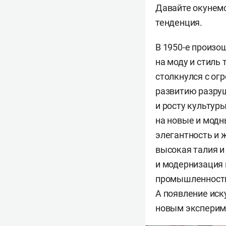
Давайте окунемс
тенденция.
В 1950-е произо
на моду и стиль
столкнулся с ог
развитию разру
и росту культур
на новые и модн
элегантность и 
высокая талия и
и модернизация 
промышленности,
А появление иск
новым эксперим