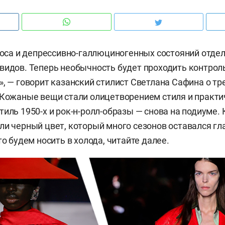
хаоса и депрессивно-галлюциногенных состояний отде
видов. Теперь необычность будет проходить контрол
», — говорит казанский стилист Светлана Сафина о тр
 Кожаные вещи стали олицетворением стиля и практич
тиль 1950-х и рок-н-ролл-образы — снова на подиуме.
ли черный цвет, который много сезонов оставался г
то будем носить в холода, читайте далее.