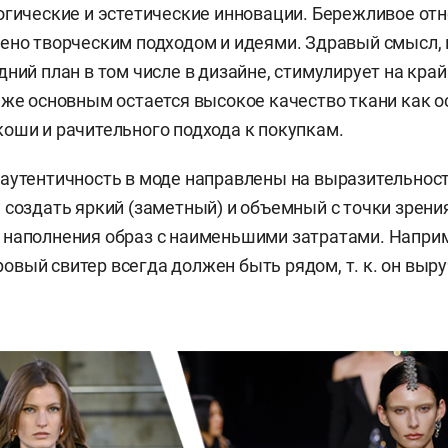
огические и эстетические инновации. Бережливое от
ено творческим подходом и идеями. Здравый смысл,
дний план в том числе в дизайне, стимулирует на кр
 же основным остается высокое качество ткани как о
оши и рачительного подхода к покупкам.
аутентичность в моде направлены на выразительнос
 создать яркий (заметный) и объемный с точки зрени
 наполнения образ с наименьшими затратами. Напри
вый свитер всегда должен быть рядом, т. к. он выру