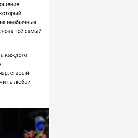
ношение
 который
айне необычные
снова той самый
ть каждого
я
мер, старый
чит в любой