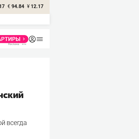
17
€
94.84
¥
12.17
нский
ой всегда