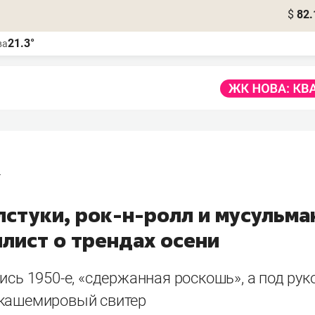
$
82.
21.3°
ва
г
лстуки, рок-н-ролл и мусульма
илист о трендах осени
ись 1950-е, «сдержанная роскошь», а под рук
кашемировый свитер