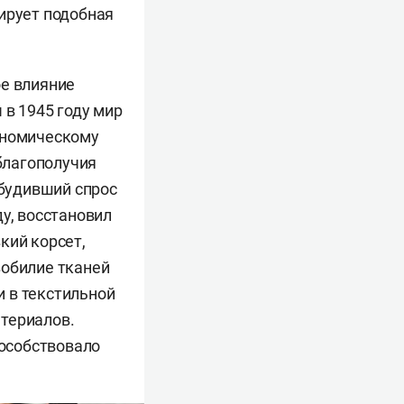
ирует подобная
ое влияние
 в 1945 году мир
ономическому
благополучия
обудивший спрос
у, восстановил
кий корсет,
зобилие тканей
 в текстильной
териалов.
пособствовало