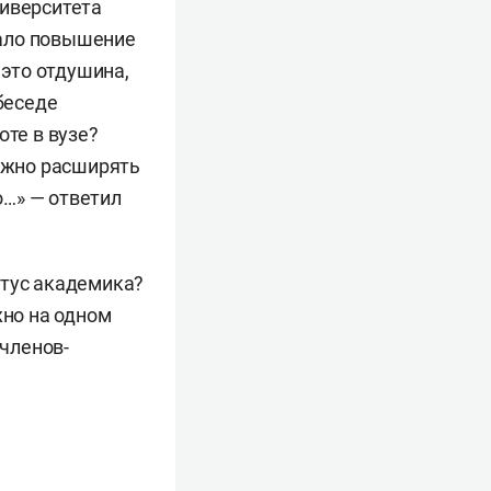
ниверситета
ало
повышение
 это отдушина,
беседе
оте в вузе?
нужно расширять
о…» — ответил
атус академика?
ужно на одном
 членов-