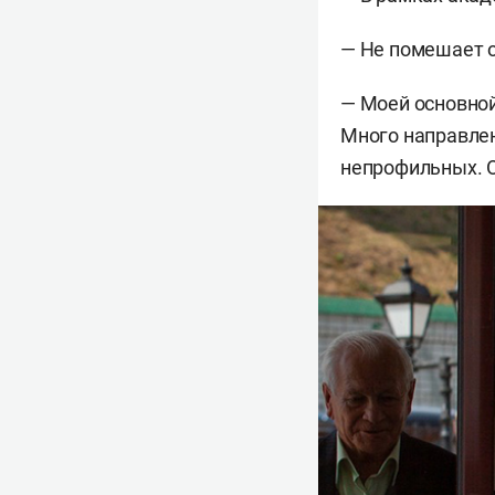
— Не помешает о
— Моей основной
Много направлен
непрофильных. О