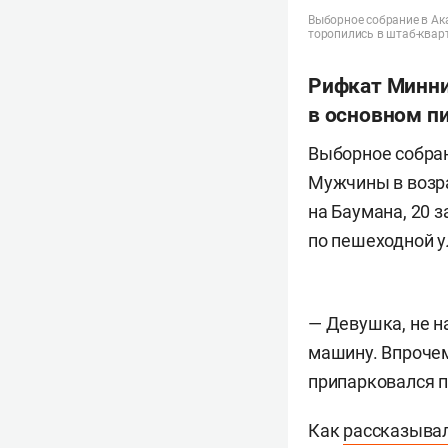
Выборное собрание в Ака
торопились в штаб-квар
Рифкат Минних
в основном п
Выборное собран
Мужчины в возра
на Баумана, 20 
по пешеходной у
— Девушка, не н
машину. Впрочем,
припарковался по
Как
рассказыва