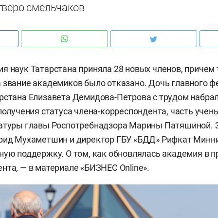
тверо смельчаков
я наук Татарстана приняла 28 новых членов, причем
 звание академиков было отказано. Дочь главного 
рстана Елизавета Демидова-Петрова с трудом набра
 получения статуса члена-корреспондента, часть учен
датуры главы Роспотребнадзора Марины Патяшиной. 
арид Мухаметшин и директор ГБУ «БДД» Рифкат Минн
ную поддержку. О том, как обновлялась академия в 
нта, — в материале «БИЗНЕС Online».