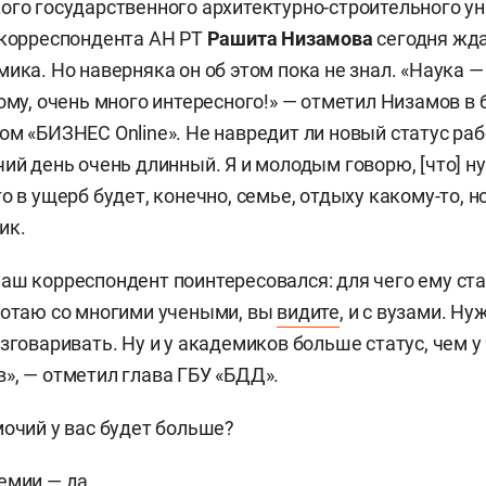
ого государственного архитектурно-строительного у
-корреспондента АН РТ
Рашита Низамова
сегодня жд
ика. Но наверняка он об этом пока не знал. «Наука —
ному, очень много интересного!» — отметил Низамов в 
ом «БИЗНЕС Online». Не навредит ли новый статус раб
чий день очень длинный. Я и молодым говорю, [что] 
о в ущерб будет, конечно, семье, отдыху какому-то, н
ик.
аш корреспондент поинтересовался: для чего ему ст
ботаю со многими учеными, вы
видите
, и с вузами. Н
зговаривать. Ну и у академиков больше статус, чем у
», — отметил глава ГБУ «БДД».
мочий у вас будет больше?
емии — да.