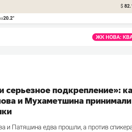
$
82.
20.2°
ва
и серьезное подкрепление»: к
ова и Мухаметшина принимали
ики
а и Патяшина едва прошли, а против спикера