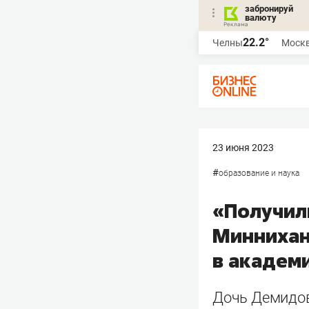
забронируй
валюту
22.2°
Челны
Моск
23 июня 2023
#
образование и наука
«Получил
Миннихан
в академ
Дочь Демидов