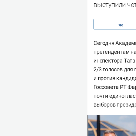
выступили че
Сегодня Академи
претендентам на
инспектора Тата
2/3 голосов для
и против канди
Госсовета РТ Ф
почти единоглас
выборов президе