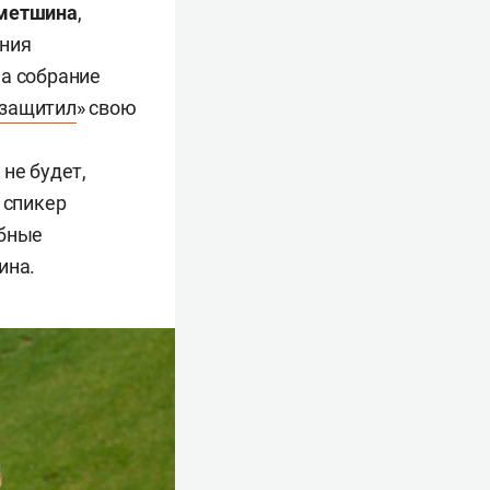
метшина
,
ения
на собрание
защитил
» свою
не будет,
 спикер
обные
ина.