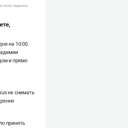
 в синих пиджаках
ете,
ня на 10:00.
кадемии
дом и прямо
xus не снимать
еренно
ло принять