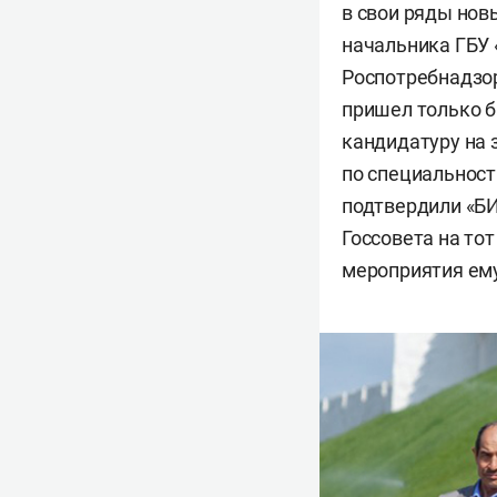
в свои ряды нов
начальника ГБУ
Роспотребнадзо
пришел только б
кандидатуру на 
по специальност
подтвердили «БИ
Госсовета на то
мероприятия ему