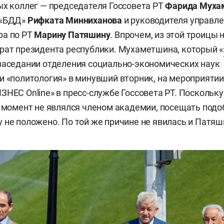
ых коллег — председателя Госсовета РТ
Фарида Муха
 «БДД»
Рифката Минниханова
и руководителя управл
ра по РТ
Марину Патяшину
. Впрочем, из этой троицы 
рат президента республики. Мухаметшина, который «
заседании отделения социально-экономических наук
и «политология» в минувший вторник, на мероприятии 
ЗНЕС Online» в пресс-службе Госсовета РТ. Поскольку
т момент не являлся членом академии, посещать под
 не положено. По той же причине не явилась и Патяш