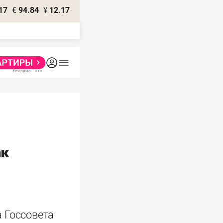
17
€
94.84
¥
12.17
ак
 Госсовета