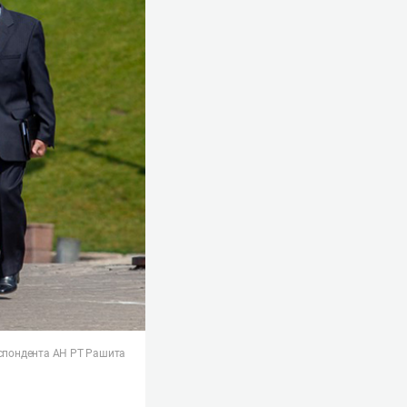
еспондента АН РТ Рашита