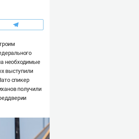
 троим
федерального
ла необходимые
ых выступили
Зато спикер
иханов получили
преддверии