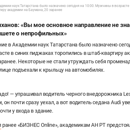
демии наук Татарстана было назначено сегодня на 10:00. Мужчины в возрасте
тиру академии на Баумана, 20 заранее
анов: «Вы мое основное направление не зна
ишете о непрофильных»
ие в Академии наук Татарстана было назначено сегод
сте в синих пиджаках торопились в штаб-квартиру а
заранее. Некоторые не стали утруждать себя промена
лице подъехали к крыльцу на автомобилях.
адо! — упрашивал водитель черного внедорожника Le
 он почти сразу уехал, а вот водитель седана Audi ув
чти у входа в здание.
л
ранее «БИЗНЕС Online», академикам АН РТ предстоя