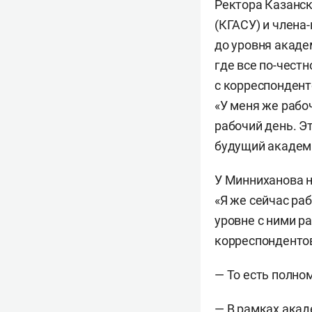
Ректора Казанск
(КГАСУ) и члена
до уровня академ
где все по-чест
с корреспондент
«У меня же рабо
рабочий день. Эт
будущий академ
У Минниханова н
«Я же сейчас ра
уровне с ними ра
корреспондентов
— То есть полно
— В рамках акад