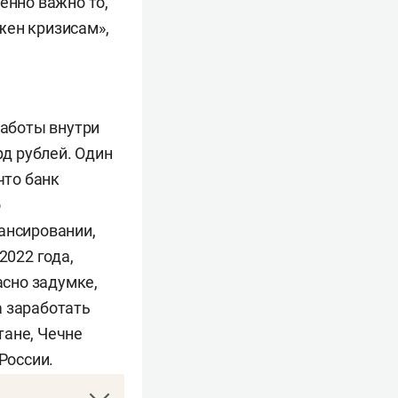
бенно важно то,
жен кризисам»,
работы внутри
д рублей. Один
что банк
о
ансировании,
2022 года,
асно задумке,
а заработать
тане, Чечне
России.