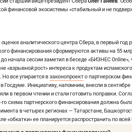
ссии старший вице-президент Сбера
Олег Ганеев
. Осо
кой финансовой экосистемы «стабильный и не подвер
о оценке аналитического центра Сбера, в первый год 
ого финансирования сформируются активы на 55 млр
до начала сессии заметил в беседе «БИЗНЕС Online», 
 не «взрывной рост» интереса к продуктам исламског
 Но все упирается в
законопроект
о партнерском фин
в Госдуме. Инициативу, напомним, внесли в сентябре 
яли в первом чтении и стали готовить поправки. Согл
3-го схема партнерского финансирования должна был
имента в четырех регионах — Татарстане, Башкортос
сле «обкатки» ее планируется распространить по всей 