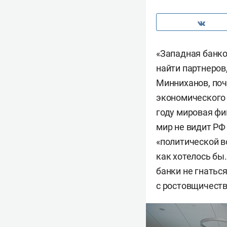
«Западная банко
найти партнеров
Минниханов, поч
экономического 
году мировая фи
мир не видит РФ
«политической в
как хотелось бы
банки не гнатьс
с ростовщичеств