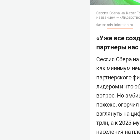
Сессия Сбера на KazanF
названием — «Лидерство
Фото:
rais.tatarstan.ru
«Уже все созд
партнеры нас
Сессия Сбера на
как минимум не
партнерского фи
лидером и что о
вопрос. Но амб
похоже, огорчил
взглянуть на ци
трлн, а к 2025-
населения на пла