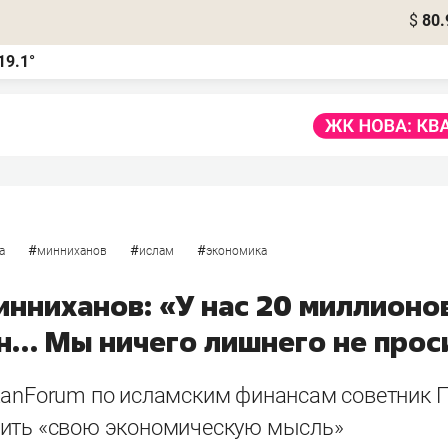
$
80.
19.1°
#
#
#
а
минниханов
ислам
экономика
инниханов: «У нас 20 миллионо
н… Мы ничего лишнего не прос
zanForum по исламским финансам советник П
ить «свою экономическую мысль»