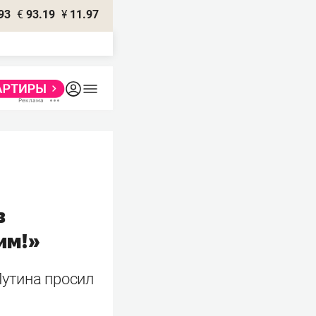
93
€
93.19
¥
11.97
в
им!»
утина просил