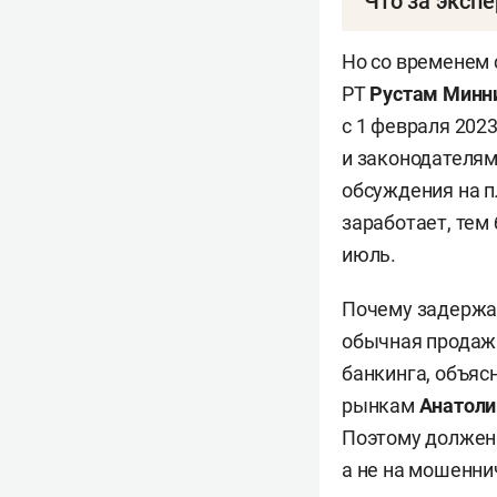
Что за эксп
Участники экспе
Но со временем 
условиям смогу
РТ
Рустам Минн
юридических и ф
с 1 февраля 2023
инвестирования;
и законодателям
в виде участия 
обсуждения на п
лицам без взима
заработает, тем
продажи (в том 
июль.
платежа или лиз
и на условиях п
Почему задержал
обычная продажа
банкинга, объяс
Участники экспе
рынкам
Анатоли
процента, а так
Поэтому должен 
алкогольной про
а не на мошенни