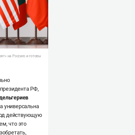
рят» на Россию и готовы
льно
 президента РФ,
дельгериев
га универсальна
 под действующую
м, что это
зобретать,