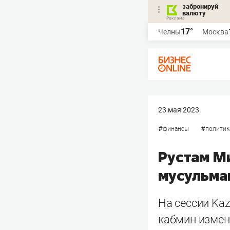
забронируй
валюту
17°
Челны
Москва
23 мая 2023
#
#
финансы
политик
Рустам М
мусульма
На сессии Ka
кабмин измен