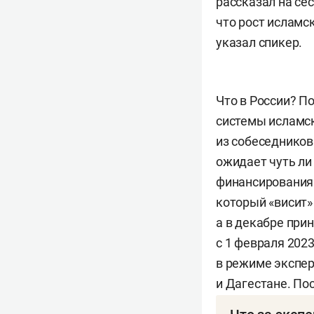
рассказал на се
что рост исламс
указал спикер.
Что в России? П
системы исламск
из собеседников 
ожидает чуть ли
финансирования.
который «висит» 
а в декабре прин
с 1 февраля 202
в режиме экспер
и Дагестане. По