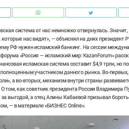
вская система от нас немножко отвернулась. Значит
, которые нас видят», — объяснял на днях президент 
ему РФ нужен исламский банкинг. На сессии междун
форума «Россия — исламский мир: KazanForum» расска
нансовая исламская система составит $4,9 трлн, но п
 полноценным участником данного рынка. Во-первых,
оли», а во-вторых, механизм внутри страны развиваетс
. О том, как советник президента России Владимира П
я за выгодой, а отец Алины Кабаевой призывал бороть
ом, — в материале «БИЗНЕС Online».