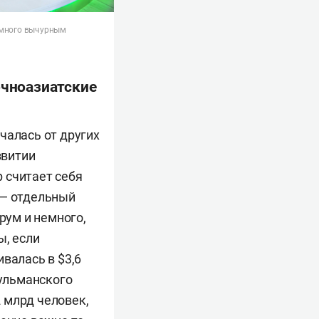
немного вычурным
очноазиатские
чалась от других
звитии
 считает себя
 — отдельный
рум и немного,
ы, если
валась в $3,6
сульманского
2 млрд человек,