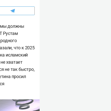
, мы должны
РТ Рустам
ародного
зали, что к 2025
ока исламский
 не хватает
я не так быстро,
утина просил
ся