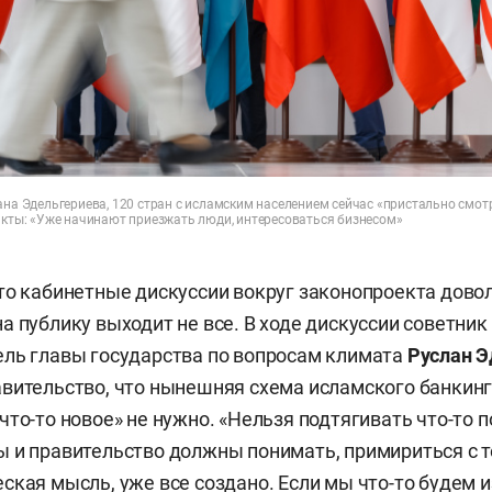
ана Эдельгериева, 120 стран с исламским населением сейчас «пристально смот
такты: «Уже начинают приезжать люди, интересоваться бизнесом»
то кабинетные дискуссии вокруг законопроекта дово
а публику выходит не все. В ходе дискуссии советник
ль главы государства по вопросам климата
Руслан Э
вительство, что нынешняя схема исламского банкин
что-то новое» не нужно. «Нельзя подтягивать что-то
 и правительство должны понимать, примириться с те
ская мысль, уже все создано. Если мы что-то будем и