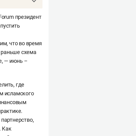
ах — по его
Forum президент
редства
апустить
их и физлиц
им, что во время
ежные займы
 раньше схема
говоры купли-
е, — июнь –
е (отсрочке)
 лиц
лить, где
ам исламского
финансовым
судного
практике.
чной,
 партнерство,
. Как