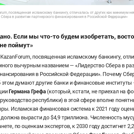
orum, посвященная исламскому банкингу, отличалась от других как минимум 
 Сбера в развитии партнерского финансирования в Российской Федерации»
ано. Если мы что-то будем изобретать, вост
 не поймут»
 KazanForum, посвященная исламскому банкингу, отли
много вычурным названием — «Лидерство Сбера в ра
нансирования в Российской Федерации». Почему Сбер
б этом думают другие банки и финансовые институты
иции
Германа Грефа
(который, кстати, не приехал на фо
 руководство республики) в этой сфере вполне понятн
фры. Исламская финансовая система к 2021 году оцени
му должна вырасти до $4,9 триллиона. Численность му
нете, по оценкам экспертов, к 2030 году достигнет 2,