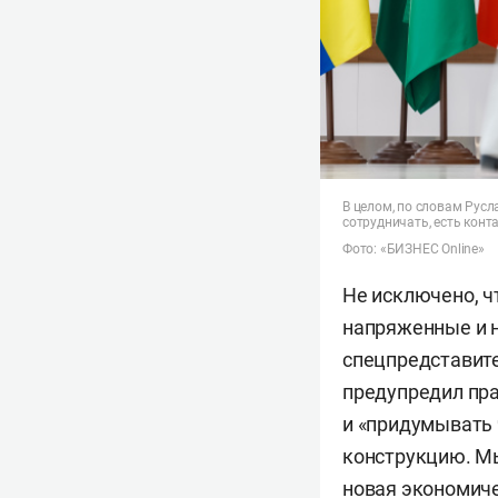
В целом, по словам Русл
сотрудничать, есть кон
Фото: «БИЗНЕС Online»
Не исключено, ч
напряженные и н
спецпредставите
предупредил пра
и «придумывать 
конструкцию. Мы
новая экономиче