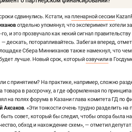
еримент о партнерском финансировании?
римента — финансовые организации в четырех регион
сроки сдвинулись. Кстати, на
пленарной сессии
Kazan
т заниматься следующими операциями: привлекать с
иханов
отдельно упомянул, что эксперимент хотели з
изических лиц через договоры партнерского
-го, и это прозвучало как некий сигнал правительству
 привлекать средства или иное имущество юридическ
 — дескать, поторапливайтесь. Забегая вперед, отмет
в капитале финансовой организации; оформлять ден
лощадке Сбера Минниханов также намекнул, что чем
ния вознаграждения в виде процентов; оформлять до
 будет лучше. Новый срок, который
озвучили
в Госдум
числе недвижимого имущества) с условием о рассрочк
инга; участвовать в уставных капиталах юридических
артнерства; предоставлять поручительства.
и с принятием? На практике, например, сложно разде
 товара в рассрочку, а где оформленная по принцип
нял на полях форума в Казани глава комитета ГД по 
римента не смогут взимать вознаграждение в виде с
й Аксаков
. «Эти тонкости очень трудно разделить на 
же финансировать производство и (или) торговлю таба
быть совет, который бы следил, чтобы опора была на
дукцией, оружием и боеприпасами, игорный бизнес.
чество, обход и нахождение схем», — отметил депутат