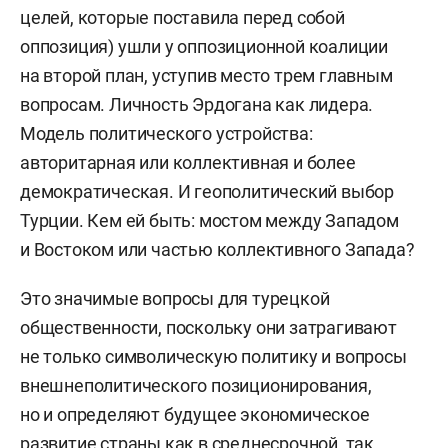
целей, которые поставила перед собой
российского совета по международным делам
оппозиция) ушли у оппозиционной коалиции
(РСМД).
на второй план, уступив место трем главным
С 2016-го по настоящее время
вопросам. Личность Эрдогана как лидера.
— спикер и эксперт международного
Модель политического устройства:
мультимедийного пресс-центра
авторитарная или коллективная и более
международного информационного агентства
демократическая. И геополитический выбор
«Россия сегодня».
Турции. Кем ей быть: мостом между Западом
и Востоком или частью коллективного Запада?
С 2018-го по настоящее время — председатель
экспертного совета российской
Это значимые вопросы для турецкой
ближневосточной ассоциации.
общественности, поскольку они затрагивают
не только символическую политику и вопросы
С 2018-го по настоящее время — эксперт
внешнеполитического позиционирования,
международного дискуссионного клуба
но и определяют будущее экономическое
«Валдай».
развитие страны как в среднесрочной, так