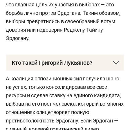
что главная цель их участия в выборах — это
борьба лично против Эрдогана. Таким образом,
выборы превратились в своеобразный вотум
доверия или недоверия Реджепу Тайипу
Эрдогану.
Кто такой Григорий Лукьянов?
Григорий Валерьевич Лукьянов — заместитель
А коалиция оппозиционных сил получила шанс
заведующего базовой кафедрой Института
на успех, только консолидировав все свои
востоковедения РАН факультета мировой
ресурсы и сделав ставку на единого кандидата,
экономики и мировой политики НИУ ВШЭ,
выбрав на его пост человека, который во многих
научный сотрудник центра арабских
отношениях олицетворяет полную
и исламских исследований Института
противоположность Эрдогану. Если Эрдоган —
востоковедения РАН.
сильный, волевой политический лидер,