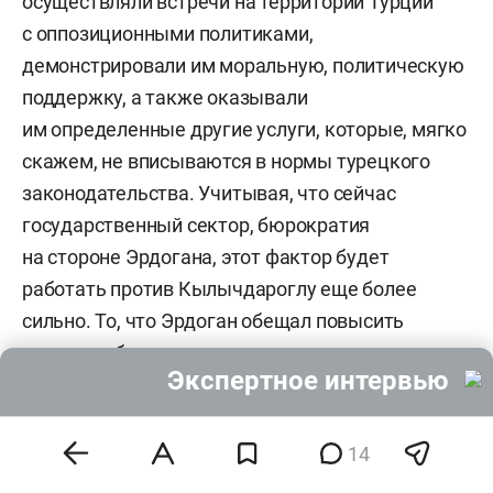
осуществляли встречи на территории Турции
с оппозиционными политиками,
демонстрировали им моральную, политическую
поддержку, а также оказывали
им определенные другие услуги, которые, мягко
скажем, не вписываются в нормы турецкого
законодательства. Учитывая, что сейчас
государственный сектор, бюрократия
на стороне Эрдогана, этот фактор будет
работать против Кылычдароглу еще более
сильно. То, что Эрдоган обещал повысить
зарплаты бюджетникам и он их повысил,
Экспертное интервью
работает на него. Как и другие проекты.
А Кылычдароглу продолжает оставаться
популистом, за которым нет ни реального
14
политического опыта, ни реальной политической