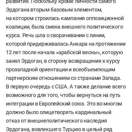
развития. Поскольку кроме личности самого
декана факультета востоковедения (ранее —
Эрдогана вторым базовым элементом,
Института практического востоковедения)
на котором строилась кампания оппозиционной
Московской международной академии (ранее —
коалиции, была смена внешнего политического
Московский институт лингвистики)
курса. Речь шла о сворачивании с линии,
(по совместительству).
которой придерживалась Анкара на протяжении
2015–2016 — преподаватель Школы
12 лет после начала «арабской весны», которую
исторических наук факультета гуманитарных
занял Эрдоган, в сторону возвращения к курсу
наук Национального исследовательского
прозападной ориентации и всеобъемлющим
университета «Высшая школа экономики».
партнерским отношениям со странами Запада.
В первую очередь с США. А также делание всего
2016–2021 — старший преподаватель
возможного для того, чтобы вернуться на путь
департамента политической науки
интеграции в Европейский союз. Это во многом
Национального исследовательского
должно было олицетворять кардинальный
университета «Высшая школа экономики».
отказ от внешнеполитического наследия
Эрдогана, вовлекшего Турцию в целый ряд