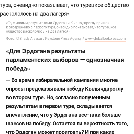
«То, с какими результатами Эрдоган и Кылычдароглу пришли
к завершению в первого тура, очевидно показывает, что турецкое
общество раскололось на два лагеря»
Фото: © Shady Alassar / Keystone Press Agency /
www.globallookpress.com
«Для Эрдогана результаты
парламентских выборов — однозначная
победа»
— Во время избирательной кампании многие
опросы предсказывали победу Кылычдароглу
во втором туре. Но, согласно полученным
результатам в первом туре, складывается
впечатление, что у Эрдогана все-таки больше
шансов на победу. Остается ли вероятность того,
что Эрдоган может проиграть? И при каких