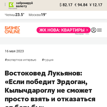
забронируй
$
82.17
€
94.84
¥
12.17
валюту
23.5°
19°
Челны
Москва
16 мая 2023
#
#
экспертное интервью
турция
Востоковед Лукьянов:
«Если победит Эрдоган,
Кылычдароглу не сможет
просто взять и отказаться