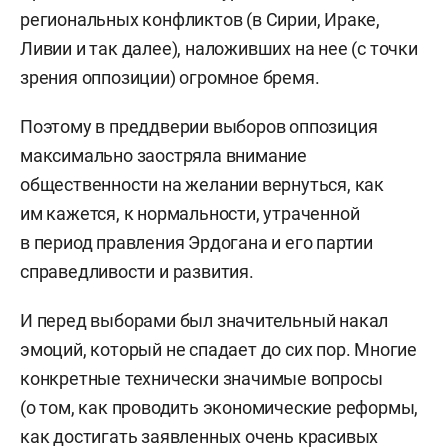
С 2018-го по настоящее время — старший
региональных конфликтов (в Сирии, Ираке,
преподаватель восточного факультета
Ливии и так далее), наложивших на нее (с точки
Государственного академического
зрения оппозиции) огромное бремя.
университета гуманитарных наук
(по совместительству).
Поэтому в преддверии выборов оппозиция
максимально заостряла внимание
С 2021-го по настоящее время — старший
общественности на желании вернуться, как
преподаватель, заместитель заведующего
им кажется, к нормальности, утраченной
базовой кафедрой Института востоковедения
в период правления Эрдогана и его партии
РАН на факультете мировой экономики
справедливости и развития.
и мировой политики Национального
исследовательского университета «Высшая
И перед выборами был значительный накал
школа экономики».
эмоций, который не спадает до сих пор. Многие
конкретные технически значимые вопросы
Экспертная деятельность
(о том, как проводить экономические реформы,
как достигать заявленных очень красивых
С 2016-го по настоящее время — эксперт