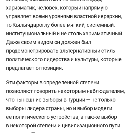
харизматик, человек, который напрямую
Окончил ГУ ВШЭ, специальность «политология»
управляет всеми уровнями властной иерархии,
Преподавание:
то Кылычдароглу более мягкий, системный,
институциональный и не столь харизматичный.
2011–2015 — преподаватель, заместитель
Даже своим видом он должен был
заведующего общеуниверситетской кафедрой
продемонстрировать альтернативный стиль
всеобщей и отечественной истории
политического лидерства и культуры, которые
Национального исследовательского
предлагает оппозиция.
университета «Высшая школа экономики».
Эти факторы в определенной степени
2012–2013 — преподаватель кафедры
позволяют говорить некоторым наблюдателям,
региональных проблем мировой политики
что нынешние выборы в Турции — не только
факультета мировой политики МГУ им.
выборы лидера страны, но и выбор модели
Ломоносова (по совместительству).
ее политического устройства, а также выбор
в некоторой степени и цивилизационного пути
2015–2018 — преподаватель, заместитель