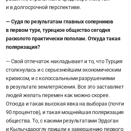
и в долгосрочной перспективе.
С 2019-го по настоящее время — член
экспертного совета центра профилактики
— Судя по результатам главных соперников
религиозного и этнического
в первом туре, турецкое общество сегодня
экстремизма в образовательных организациях
расколото практически пополам. Откуда такая
РФ.
поляризация?
С 2019-го по настоящее время — эксперт группы
— Свой отпечаток накладывает и то, что Турция
стратегического видения (ГСВ) «Россия –
столкнулась и с серьезнейшим экономическим
исламский мир».
кризисом, и с колоссальными разрушениями
в результате землетрясения. Все это заставляет
людей желать перемен как можно скорее.
Отсюда и такая высокая явка на выборах (почти
90 процентов), и такая мощнейшая поляризация
общества. То, с какими результатами Эрдоган
и Кылычдароглу пришли к завершению первого