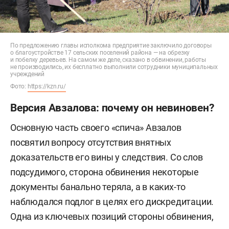
По предложению главы исполкома предприятие заключило договоры
о благоустройстве 17 сельских поселений района — на обрезку
и побелку деревьев. На самом же деле, сказано в обвинении, работы
не производились, их бесплатно выполнили сотрудники муниципальных
учреждений
Фото:
https://kzn.ru/
Версия Авзалова: почему он невиновен?
Основную часть своего «спича» Авзалов
посвятил вопросу отсутствия внятных
доказательств его вины у следствия. Со слов
подсудимого, сторона обвинения некоторые
документы банально теряла, а в каких-то
наблюдался подлог в целях его дискредитации.
Одна из ключевых позиций стороны обвинения,