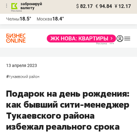
забронируй
$
82.17
€
94.84
¥
12.17
валюту
18.5°
18.4°
Челны
Москва
13 апреля 2023
#
тукаевский район
Подарок на день рождения:
как бывший сити-менеджер
Тукаевского района
избежал реального срока