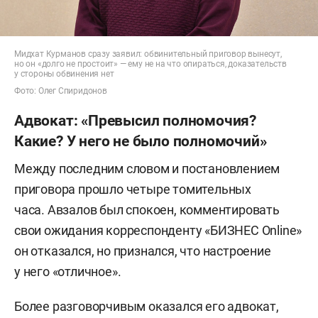
Мидхат Курманов сразу заявил: обвинительный приговор вынесут,
но он «долго не простоит» — ему не на что опираться, доказательств
у стороны обвинения нет
Фото: Олег Спиридонов
Адвокат: «Превысил полномочия?
Какие? У него не было полномочий»
Между последним словом и постановлением
приговора прошло четыре томительных
часа. Авзалов был спокоен, комментировать
свои ожидания корреспонденту «БИЗНЕС Online»
он отказался, но признался, что настроение
у него «отличное».
Более разговорчивым оказался его адвокат,