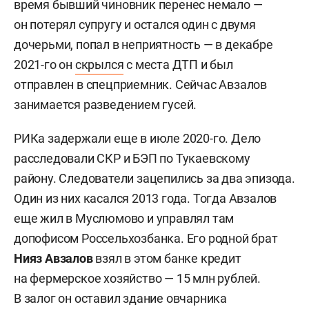
время бывший чиновник перенес немало —
он потерял супругу и остался один с двумя
дочерьми, попал в неприятность — в декабре
2021-го он
скрылся
с места ДТП и был
отправлен в спецприемник. Сейчас Авзалов
занимается разведением гусей.
РИКа задержали еще в июле 2020-го. Дело
расследовали СКР и БЭП по Тукаевскому
району. Следователи зацепились за два эпизода.
Один из них касался 2013 года. Тогда Авзалов
еще жил в Муслюмово и управлял там
допофисом Россельхозбанка. Его родной брат
Нияз Авзалов
взял в этом банке кредит
на фермерское хозяйство — 15 млн рублей.
В залог он оставил здание овчарника