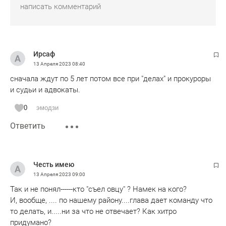
Ирсаф
13 Апреля 2023
08:40
сначала ждут по 5 лет потом все при "делах" и прокуроры
и судьи и адвокаты.
0
эмодзи
Ответить
Честь имею
13 Апреля 2023
09:00
Так и не понял------кто "съел овцу" ? Намек на кого?
И, вообще, .... по нашему району....глава дает команду что
то делать, и.....ни за что не отвечает? Как хитро
придумано?