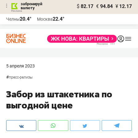
забронируй
$
82.17
€
94.84
¥
12.17
валюту
20.4°
22.4°
Челны
Москва
5 апреля 2023
#
пресс-релизы
Забор из штакетника по
выгодной цене