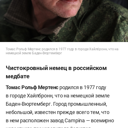
Томас Рольф Мертенс родился в 1977 году в городе Хайлбронн, что на
немецкой земле Баден-Вюртемберг
Чистокровный немец в российском
медбате
Томас
Рольф Мертенс
родился в 1977 году
в городе Хайлбронн, что на немецкой земле
Баден-Вюртемберг. Город промышленный,
небольшой, известен прежде всего тем, что
в нем расположен завод Campina — всемирно