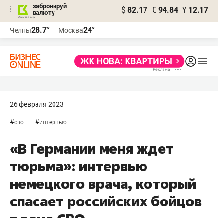
забронируй
$
82.17
€
94.84
¥
12.17
валюту
28.7°
24°
Челны
Москва
26 февраля 2023
#
#
сво
интервью
«В Германии меня ждет
тюрьма»: интервью
немецкого врача, который
спасает российских бойцов