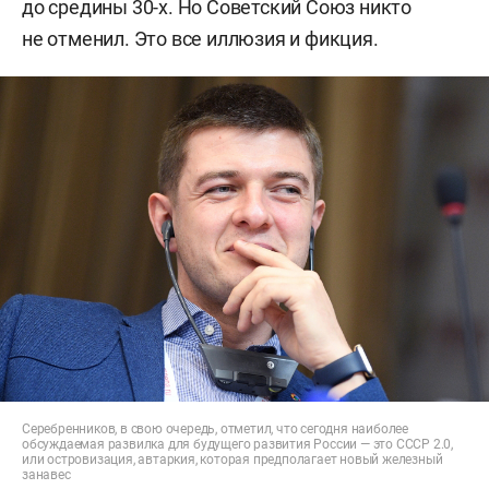
до средины 30-х. Но Советский Союз никто
не отменил. Это все иллюзия и фикция.
Серебренников, в свою очередь, отметил, что сегодня наиболее
обсуждаемая развилка для будущего развития России — это СССР 2.0,
или островизация, автаркия, которая предполагает новый железный
занавес