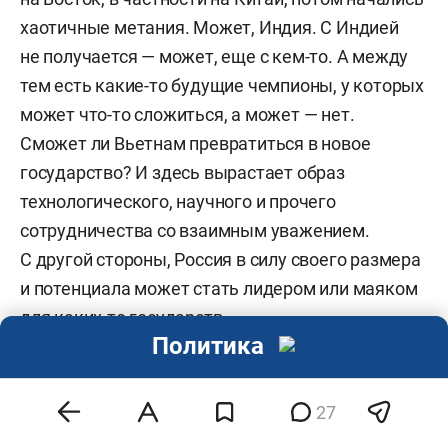
хаотичные метания. Может, Индия. С Индией
не получается — может, еще с кем-то. А между
тем есть какие-то будущие чемпионы, у которых
может что-то сложиться, а может — нет.
Сможет ли Вьетнам превратиться в новое
государство? И здесь вырастает образ
технологического, научного и прочего
сотрудничества со взаимным уважением.
С другой стороны, Россия в силу своего размера
и потенциала может стать лидером или маяком
для каких-то государств.
Политика
Третья составляющая — отношение к людям
и тому, как они смогут устраивать свою жизнь
27
в России будущего. Например, непонятно,