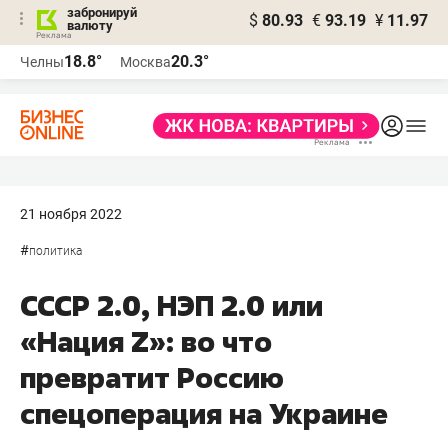
забронируй
$
80.93
€
93.19
¥
11.97
валюту
18.8°
20.3°
Челны
Москва
21 ноября 2022
#
политика
СССР 2.0, НЭП 2.0 или
«Нация Z»: во что
превратит Россию
спецоперация на Украине