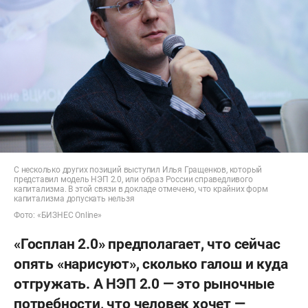
С несколько других позиций выступил Илья Гращенков, который
представил модель НЭП 2.0, или образ России справедливого
капитализма. В этой связи в докладе отмечено, что крайних форм
капитализма допускать нельзя
Фото: «БИЗНЕС Online»
«Госплан 2.0» предполагает, что сейчас
опять «нарисуют», сколько галош и куда
отгружать. А НЭП 2.0 — это рыночные
потребности, что человек хочет —