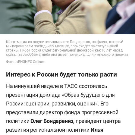
Как отметил во вступительном слове Бондаренко, конфликт, который
мы переживаем последние 9 месяцев, происходит за статус нашей
страны. Либо Россия будет региональной державой, как 10 лет назад
сказал Барак Обама, либо она имеет потенциал для имперского проекта
Фото: «БИЗНЕС Online»
Интерес к России будет только расти
На минувшей неделе в ТАСС состоялась
презентация доклада «Образ будущего для
России: сценарии, развилки, оценки». Его
представили директор фонда прогрессивной
политики
Олег Бондаренко
, президент центра
развития региональной политики
Илья