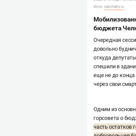
Фото:
nabchelny.ru
Мобилизованн
бюджета Челн
Очередная сесси
довольно буднич
откуда депутаты
спешили в здани
еще не до конца
через свои сма
Одним из основн
горсовета о бюд
часть остатков 
добровольцев ба