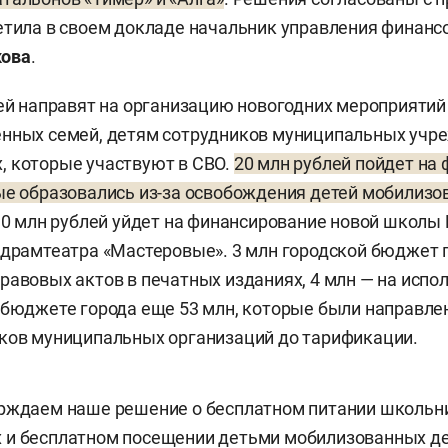
етила в своем докладе начальник управления финанс
кова
.
лей направят на организацию новогодних мероприятий
енных семей, детям сотрудников муниципальных учр
, которые участвуют в СВО.
20 млн рублей пойдет на
ые образовались из-за освобождения детей мобилизо
 10 млн рублей уйдет на финансирование новой школы
 драмтеатра «Мастеровые». 3 млн городской бюджет 
равовых актов в печатных изданиях, 4 млн — на испо
 бюджете города еще 53 млн, которые были направле
ков муниципальных организаций до тарификации.
рждаем наше решение о бесплатном питании школьни
и бесплатном посещении детьми мобилизованных дет