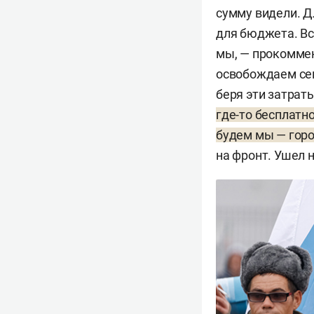
сумму видели. Д
для бюджета. Вс
мы, — прокомме
освобождаем се
беря эти затрат
где-то бесплатно
будем мы — гор
на фронт. Ушел н