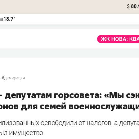
$
80.
18.7°
ва
#
декларации
– депутатам горсовета: «Мы с
онов для семей военнослужащи
лизованных освободили от налогов, а депута
ыл имущество