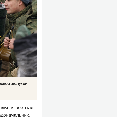
есной шелухой
иальная военная
радоначальник.