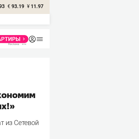
93
€
93.19
¥
11.97
экономим
х!»
т из Сетевой