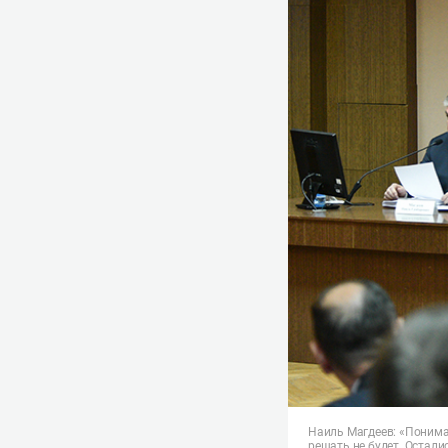
Наиль Магдеев: «Понимае
решать не будет. Остали