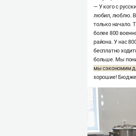
— У кого с русск
любил, люблю. В
только начало. Т
более 800 военн
района. У нас 8
бесплатно ходит
больше. Мы пони
мы сэкономим д
хорошие! Бюджет