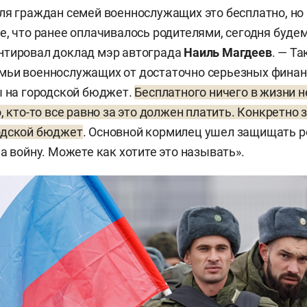
ля граждан семей военнослужащих это бесплатно, но
е, что ранее оплачивалось родителями, сегодня буде
нтировал доклад мэр автограда
Наиль Магдеев
. — Т
мьи военнослужащих от достаточно серьезных финан
ы на городской бюджет.
Бесплатного ничего в жизни н
, кто-то все равно за это должен платить. Конкретно 
одской бюджет
. Основной кормилец ушел защищать р
а войну. Можете как хотите это называть».