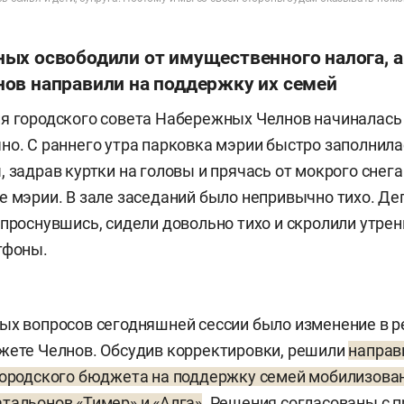
ых освободили от имущественного налога, а
ов направили на поддержку их семей
я городского совета Набережных Челнов начиналась
но. С раннего утра парковка мэрии быстро заполнил
, задрав куртки на головы и прячась от мокрого снега
е мэрии. В зале заседаний было непривычно тихо. Де
 проснувшись, сидели довольно тихо и скролили утрен
ртфоны.
ых вопросов сегодняшней сессии было изменение в 
жете Челнов. Обсудив корректировки, решили
направ
городского бюджета на поддержку семей мобилизован
тальонов «Тимер» и «Алга»
. Решения согласованы с 