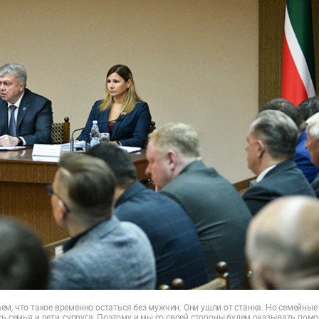
м, что такое временно остаться без мужчин. Они ушли от станка. Но семейные 
сь семья и дети, супруга. Поэтому и мы со своей стороны будем оказывать пом