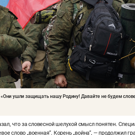
 «Они ушли защищать нашу Родину! Давайте не будем слов
казал, что за словесной шелухой смысл понятен. Спец
вое слово „военная“. Корень „война“, — продолжил г