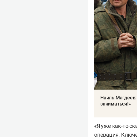
Наиль Магдеев:
заниматься!»
«Я уже как-то с
операция. Ключе