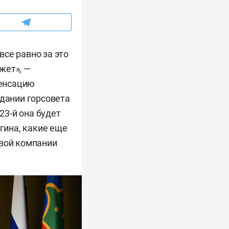
все равно за это
жет», —
пенсацию
едании горсовета
23-й она будет
гина, какие еще
евой компании