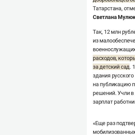
Татарстана, отм
Светлана Мулю
Так, 12 млн руб
из малообеспеч
военнослужащих
расходов, котор
за детский сад
.
здания русского
на публикацию п
решений. Учли в
зарплат работни
«Еще раз подтве
мобилизованных 