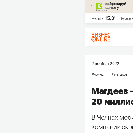
забронируй
валюту
15.3°
Челны
Моск
2 ноября 2022
#
#
челны
магдеев
Магдеев 
20 милли
В Челнах моби
компании скр