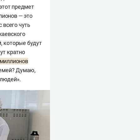
 этот предмет
лионов — это
с всего чуть
укаевского
й, которые будут
дут кратно
0 миллионов
семей? Думаю,
 людей».