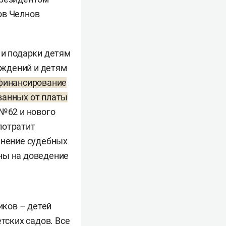
ов Челнов
 и подарки детям
еждений и детям
 финансирование
ванных от платы
 №62 и нового
потратит
лнение судебных
ны на доведение
ков – детей
ских садов. Все