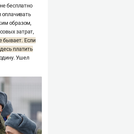
 не бесплатно
м оплачивать
аким образом,
совых затрат,
е бывает. Если
здесь платить
одину. Ушел