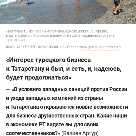
«Все туристы из России могут свободно въезжать в Турцию,
и мы надеемся, что скоро вернемся на допандемийный уровень
турпотока»
Фото: ALEXEY BYCHKOV/Global Look Press /
www.globallookpress.com
«Интерес турецкого бизнеса
к Татарстану и был, и есть, и, надеюсь,
будет продолжаться»
—
«
В условиях западных санкций против России
и ухода западных компаний из страны
и Татарстана открываются новые возможности
для бизнеса дружественных стран. Какие ниши
в экономике РТ видите вы для своих
соотечественников?
»
(Валиев Артур)