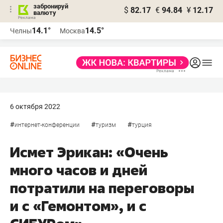
забронируй
$
82.17
€
94.84
¥
12.17
валюту
14.1°
14.5°
Челны
Москва
6 октября 2022
#
#
#
интернет-конференции
туризм
турция
Исмет Эрикан: «Очень
много часов и дней
потратили на переговоры
и с «Гемонтом», и с