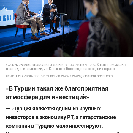
«Форумов международного уровня у нас очень много. К нам приезжают
и западные компании, и с Ближнего Востока, и из соседних стран»
Фото: Felix Zahn/photothek.net via www /
www.globallookpress.com
«В Турции такая же благоприятная
атмосфера для инвестиций»
— «Турция является одним из крупных
инвесторов в экономику РТ, а татарстанские
компании в Турцию мало инвестируют.