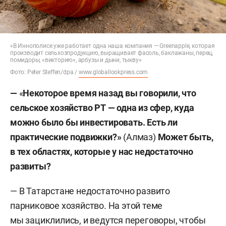
«В Иннополисе уже работает одна наша компания — Greenapple, которая
производит сельхозпродукцию, выращивает фасоль, баклажаны, перец,
помидоры, «викторию», арбузы и дыни, тыкву»
Фото: Peter Steffen/dpa /
www.globallookpress.com
—
«
Некоторое время назад вы говорили, что
сельское хозяйство РТ — одна из сфер, куда
можно было бы инвестировать. Есть ли
практические подвижки?»
(Алмаз)
Может быть,
в тех областях, которые у нас недостаточно
развиты?
— В Татарстане недостаточно развито
парниковое хозяйство. На этой теме
мы зациклились, и ведутся переговоры, чтобы