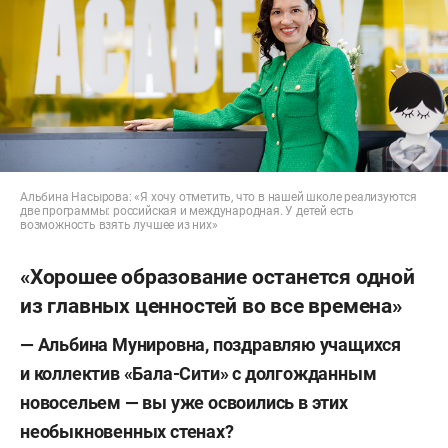
Альбина Насырова: «Я хочу отметить, что в нашей школе реализуются
две программы: российская и международная. У детей есть
возможность взять лучшее из них»
«Хорошее образование останется одной
из главных ценностей во все времена»
—
Альбина Мунировна, поздравляю учащихся
и
коллектив «Бала-Сити» с
долгожданным
новосельем
—
вы
уже освоились в
этих
необыкновенных стенах?