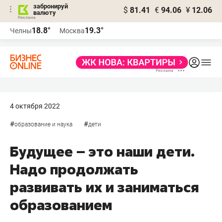
забронируй
$
81.41
€
94.06
¥
12.06
валюту
18.8°
19.3°
Челны
Москва
4 октября 2022
#
#
образование и наука
дети
Будущее – это наши дети.
Надо продолжать
развивать их и заниматься
образованием