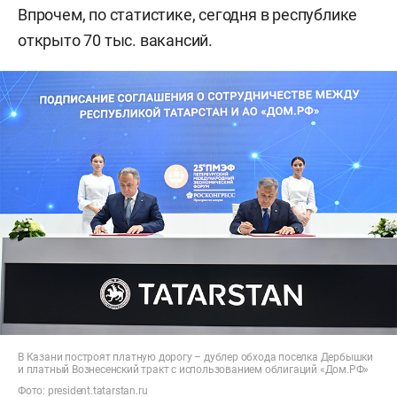
Впрочем, по статистике, сегодня в республике
открыто 70 тыс. вакансий.
В Казани построят платную дорогу – дублер обхода поселка Дербышки
и платный Вознесенский тракт с использованием облигаций «Дом.РФ»
Фото:
president.tatarstan.ru