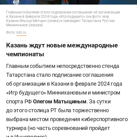
Главным событием стало подписание соглашения об организации
в Казани в феврале 2024 года «Игр будущего» (на фото: мэр
Казани Ильсур Метшин (слева) и президент Татарстана Рустам
Минниханов (справа)
Фото:
kzn.ru
Казань ждут новые международные
чемпионаты
Главным событием непосредственно стенда
Татарстана стало подписание соглашения
об организации в Казани в феврале 2024 года
«Игр будущего» Миннихановым и министром
спорта РФ
Олегом Матыциным
. За сутки
до этого столица РТ была торжественно
выбрана местом проведения киберспортивного
турнира (но часть соревнований пройдет
и в Иннополисе).