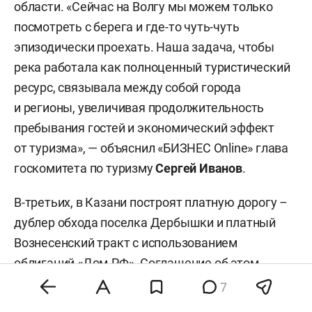
области. «Сейчас на Волгу мы можем только
посмотреть с берега и где-то чуть-чуть
эпизодически проехать. Наша задача, чтобы
река работала как полноценный туристический
ресурс, связывала между собой города
и регионы, увеличивая продолжительность
пребывания гостей и экономический эффект
от туризма», — объяснил «БИЗНЕС Online» глава
госкомитета по туризму
Сергей Иванов
.
В-третьих, в Казани построят платную дорогу –
дублер обхода поселка Дербышки и платный
Вознесенский тракт с использованием
облигаций «Дом.РФ». Соглашение об этом
подписали генеральный директор «Дом.РФ»
7
Виталий Мутко
, Минниханов и предправления