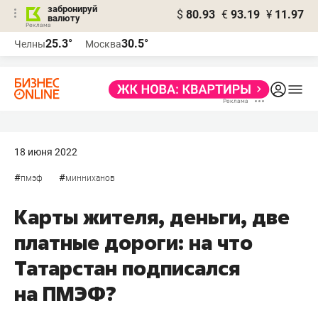
забронируй
$
80.93
€
93.19
¥
11.97
валюту
25.3°
30.5°
Челны
Москва
18 июня 2022
#
#
пмэф
минниханов
Карты жителя, деньги, две
платные дороги: на что
Татарстан подписался
на ПМЭФ?