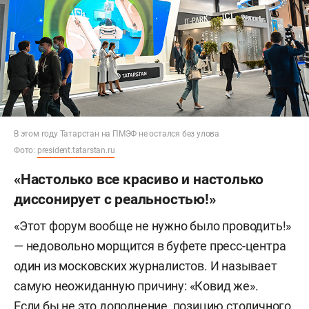
В этом году Татарстан на ПМЭФ не остался без улова
Фото:
president.tatarstan.ru
«Настолько все красиво и настолько
диссонирует с реальностью!»
«Этот форум вообще не нужно было проводить!»
— недовольно морщится в буфете пресс-центра
один из московских журналистов. И называет
самую неожиданную причину: «Ковид же».
Если бы не это дополнение, позицию столичного