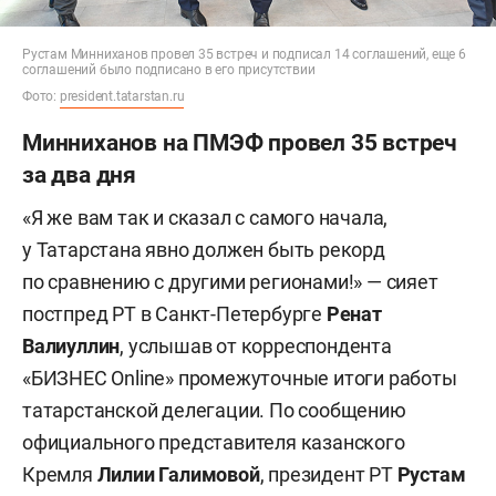
Рустам Минниханов провел 35 встреч и подписал 14 соглашений, еще 6
соглашений было подписано в его присутствии
Фото:
president.tatarstan.ru
Минниханов на ПМЭФ провел 35 встреч
за два дня
«Я же вам так и сказал с самого начала,
у Татарстана явно должен быть рекорд
по сравнению с другими регионами!» — сияет
постпред РТ в Санкт-Петербурге
Ренат
Валиуллин
, услышав от корреспондента
«БИЗНЕС Online» промежуточные итоги работы
татарстанской делегации. По сообщению
официального представителя казанского
Кремля
Лилии Галимовой
, президент РТ
Рустам