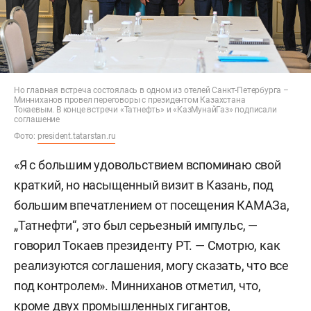
Но главная встреча состоялась в одном из отелей Санкт-Петербурга –
Минниханов провел переговоры с президентом Казахстана
Токаевым. В конце встречи «Татнефть» и «КазМунайГаз» подписали
соглашение
Фото:
president.tatarstan.ru
«Я с большим удовольствием вспоминаю свой
краткий, но насыщенный визит в Казань, под
большим впечатлением от посещения КАМАЗа,
„Татнефти“, это был серьезный импульс, —
говорил Токаев президенту РТ. — Смотрю, как
реализуются соглашения, могу сказать, что все
под контролем». Минниханов отметил, что,
кроме двух промышленных гигантов,