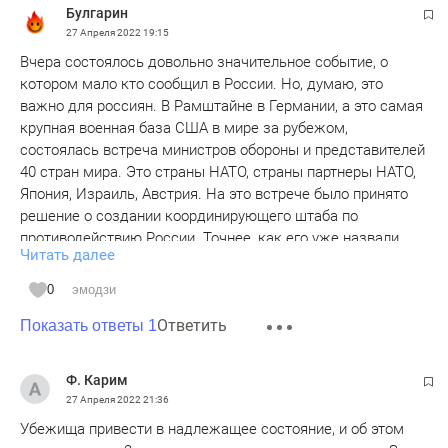
Булгарин
27 Апреля 2022
19:15
Вчера состоялось довольно значительное событие, о
котором мало кто сообщил в России. Но, думаю, это
важно для россиян. В Рамштайне в Германии, а это самая
крупная военная база США в мире за рубежом,
состоялась встреча министров обороны и представителей
40 стран мира. Это страны НАТО, страны партнеры НАТО,
Япония, Израиль, Австрия. На это встрече было принято
решение о создании координирующего штаба по
противодействию России. Точнее, как его уже назвали,
Читать далее
создали антироссийскую коалицию и штаб борьбы с
Россией. Цели тоже обозначили, это коалиция будет
0
эмодзи
существовать, пока будет существовать Россия как
Ответить
государство. Так примерно и обозначена цель создания
Показать ответы 1
такой коалиции. Некоторые СМИ на Западе даже назвали
эту встречу как аналог тегеранской конференции. Было
Ф. Карим
также принято решение о ежемесячном выделении
27 Апреля 2022
21:36
Украине в качестве помощи 5 млрд. долларов, не включая
Убежища привести в надлежащее состояние, и об этом
в эту сумму, деньги на восстановление Украины и деньги