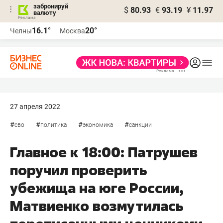
забронируй
$
80.93
€
93.19
¥
11.97
валюту
16.1°
20°
Челны
Москва
27 апреля 2022
#
#
#
#
сво
политика
экономика
санкции
Главное к 18:00: Патрушев
поручил проверить
убежища на юге России,
Матвиенко возмутилась