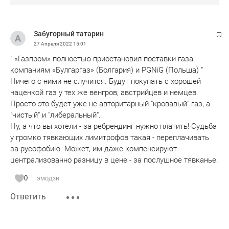
Забугорный татарин
27 Апреля 2022
15:01
" «Газпром» полностью приостановил поставки газа
компаниям «Булгаргаз» (Болгария) и PGNiG (Польша) "
Ничего с ними не случится. Будут покупать с хорошей
наценкой газ у тех же венгров, австрийцев и немцев.
Просто это будет уже не авторитарный "кровавый" газ, а
"чистый" и "либеральный".
Ну, а что вы хотели - за ребрендинг нужно платить! Судьба
у громко тявкающих лимитрофов такая - переплачивать
за русофобию. Может, им даже компенсируют
централизованно разницу в цене - за послушное тявканье.
0
эмодзи
Ответить