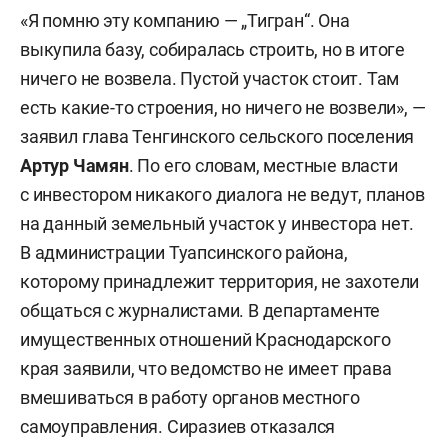
Село, согласно информации в «Википедии»,
«Я помню эту компанию — „Тигран“. Она
расположено на побережье Тенгинской бухты
выкупила базу, собиралась строить, но в итоге
Черного моря в устье реки Шапсухо, в 5 км
ничего не возвела. Пустой участок стоит. Там
восточнее Джубги, на автотрассе Туапсе –
есть какие-то строения, но ничего не возвели», —
Новороссийск. В 4 км выше по течению
заявил глава Тенгинского сельского поселения
расположено село Тенгинка.
Артур Чамян
. По его словам, местные власти
с инвестором никакого диалога не ведут, планов
Село названо в честь поэта Михаила
на данный земельный участок у инвестора нет.
Лермонтова, поручика Тенгинского пехотного
В администрации Туапсинского района,
полка, который, кстати, так и не добрался
которому принадлежит территория, не захотели
до своего места службы. В наши дни
общаться с журналистами. В департаменте
в Лермонтово постоянно живут около 1,2 тыс.
имущественных отношений Краснодарского
человек, а в период курортного сезона
края заявили, что ведомство не имеет права
количество жителей возрастает в 5–10 раз.
вмешиваться в работу органов местного
самоуправления. Сиразиев отказался