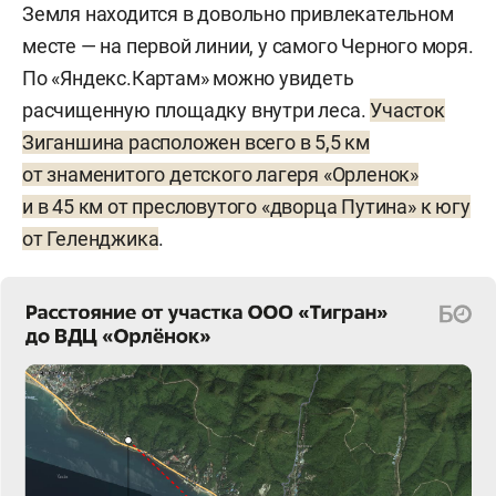
Земля находится в довольно привлекательном
Ак Барс Банком пять договоров на открытие
месте — на первой линии, у самого Черного моря.
кредитной линии с общим лимитом 4 млрд
По «Яндекс.Картам» можно увидеть
рублей, говорится в материалах Советского
расчищенную площадку внутри леса.
Участок
районного суда Казани. Сроки погашения
Зиганшина расположен всего в 5,5 км
варьировались от декабря 2018-го до мая 2019-
от знаменитого детского лагеря «Орленок»
го. Т. е., если не было допсоглашений, эти
и в 45 км от пресловутого «дворца Путина» к югу
кредиты просрочены уже на два с половиной
от Геленджика
.
года.
По долгам поручился лично Зиганшин,
но заемщики не вовремя погашали сумму
основного долга и проценты, в связи с чем банк
направил ПСО и Зиганшину требование
о досрочном погашении, но оно осталось без
ответа. По состоянию на 15 ноября 2019-го