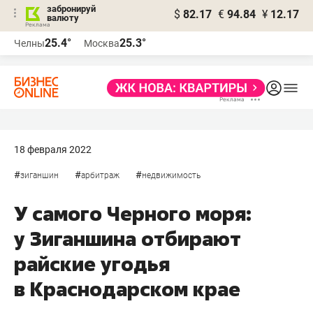
забронируй
$
82.17
€
94.84
¥
12.17
валюту
25.4°
25.3°
Челны
Москва
18 февраля 2022
#
#
#
зиганшин
арбитраж
недвижимость
У самого Черного моря:
у Зиганшина отбирают
райские угодья
в Краснодарском крае