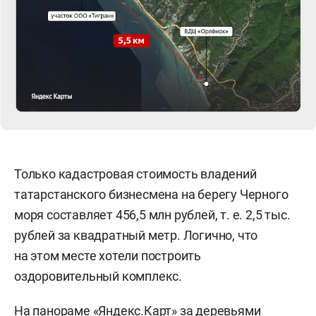
общая сумма просроченной задолженности
со всеми процентами и пенями превысила
5 млрд рублей. Этот долг банк и предъявил
к погашению компаниям-заемщикам
и поручителю Зиганшину в Советском райсуде
Казани.
Пока шло судебное разбирательство, в феврале
2020-го АББ уступил права требования
Только кадастровая стоимость владений
ООО «Альгор-Недвижимость».
татарстанского бизнесмена на берегу Черного
моря составляет 456,5 млн рублей, т. е. 2,5 тыс.
рублей за квадратный метр. Логично, что
на этом месте хотели построить
оздоровительный комплекс.
На панораме «Яндекс.Карт» за деревьями