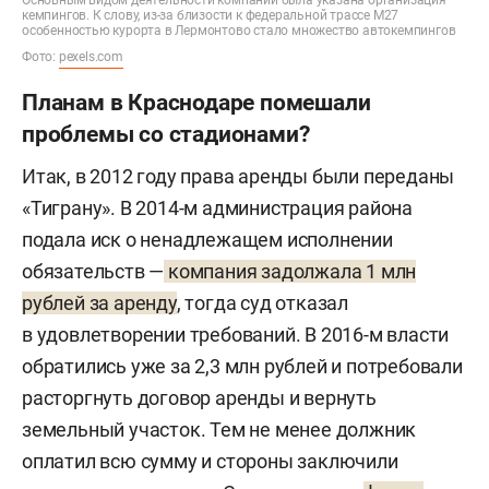
Основным видом деятельности компании была указана организация
кемпингов. К слову, из-за близости к федеральной трассе М27
особенностью курорта в Лермонтово стало множество автокемпингов
Фото:
pexels.com
Планам в Краснодаре помешали
проблемы со стадионами?
Итак, в 2012 году права аренды были переданы
«Тиграну». В 2014-м администрация района
подала иск о ненадлежащем исполнении
обязательств —
компания задолжала 1 млн
рублей за аренду
, тогда суд отказал
в удовлетворении требований. В 2016-м власти
обратились уже за 2,3 млн рублей и потребовали
расторгнуть договор аренды и вернуть
земельный участок. Тем не менее должник
оплатил всю сумму и стороны заключили