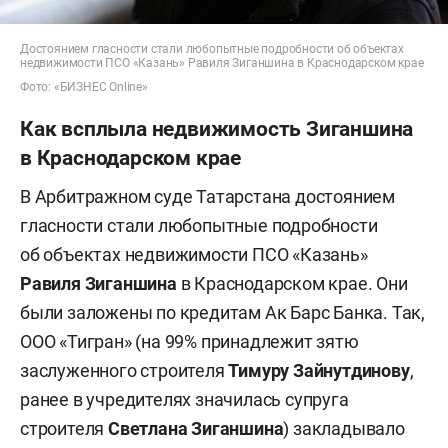
Достоянием гласности стали любопытные подробности об объектах
недвижимости ПСО «Казань» Равиля Зиганшина в Краснодарском крае
Фото: «БИЗНЕС Online»
Как всплыла недвижимость Зиганшина
в Краснодарском крае
В Арбитражном суде Татарстана достоянием
гласности стали любопытные подробности
об объектах недвижимости ПСО «Казань»
Равиля Зиганшина
в Краснодарском крае. Они
были заложены по кредитам Ак Барс Банка. Так,
ООО «Тигран» (на 99% принадлежит зятю
заслуженного строителя
Тимуру Зайнутдинову
,
ранее в учредителях значилась супруга
строителя
Светлана Зиганшина
) закладывало