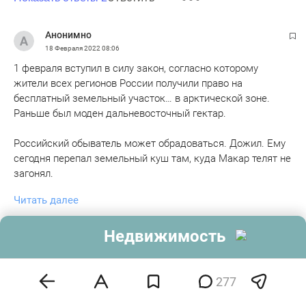
Анонимно
18 Февраля 2022
08:06
1 февраля вступил в силу закон, согласно которому
жители всех регионов России получили право на
бесплатный земельный участок… в арктической зоне.
Раньше был моден дальневосточный гектар.
Российский обыватель может обрадоваться. Дожил. Ему
сегодня перепал земельный куш там, куда Макар телят не
загонял.
Читать далее
А несколькими днями раньше депутаты Госдумы приняли
закон, разрешающий приватизацию земли в
0
эмодзи
Недвижимость
водоохранных зонах. Для российских толстосумов и
Ответить
отнюдь не в Арктике. По всей РФ. Документ разрешает
теперь передавать в частную собственность госземли,
если они примыкают к водным объектам страны. Речь
277
Анонимно
идет об участках санитарного пояса, созданного для
18 Февраля 2022
08:06