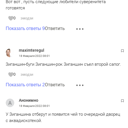
Вот вот , пусть следующие любители суверенитета
готовятся
0
эмодзи
Ответить
Показать ответы 9
maximteregul
18 Февраля 2022
08:01
Зиганшин-буги Зиганшин-рок Зиганшин съел второй сапог.
0
эмодзи
Ответить
Показать ответы 2
Анонимно
18 Февраля 2022
08:01
У Зиганшина отберут и появится чей то очередной дворец
с аквадискотекой.