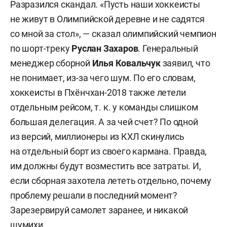
Разразился скандал. «Пусть наши хоккеисты
не живут в Олимпийской деревне и не садятся
со мной за стол», — сказал олимпийский чемпион
по шорт-треку
Руслан Захаров
. Генеральный
менеджер сборной
Илья Ковальчук
заявил, что
не понимает, из-за чего шум. По его словам,
хоккеисты в Пхёнчхан-2018 также летели
отдельным рейсом, т. к. у команды слишком
большая делегация. А за чей счет? По одной
из версий, миллионеры из КХЛ скинулись
на отдельный борт из своего кармана. Правда,
им должны будут возместить все затраты. И,
если сборная захотела лететь отдельно, почему
проблему решали в последний момент?
Зарезервируй самолет заранее, и никакой
шумихи.