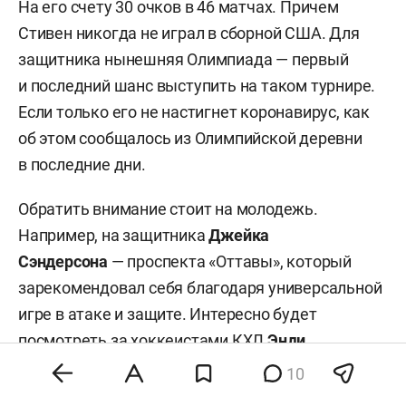
На его счету 30 очков в 46 матчах. Причем
Стивен никогда не играл в сборной США. Для
защитника нынешняя Олимпиада — первый
и последний шанс выступить на таком турнире.
Если только его не настигнет коронавирус, как
об этом сообщалось из Олимпийской деревни
в последние дни.
Обратить внимание стоит на молодежь.
Например, на защитника
Джейка
Сэндерсона
— проспекта «Оттавы», который
зарекомендовал себя благодаря универсальной
игре в атаке и защите. Интересно будет
посмотреть за хоккеистами КХЛ
Энди
Миле
и
Кенни Агостино
(оба — «Торпедо»).
10
Форварды тащили нижегородский клуб в этом