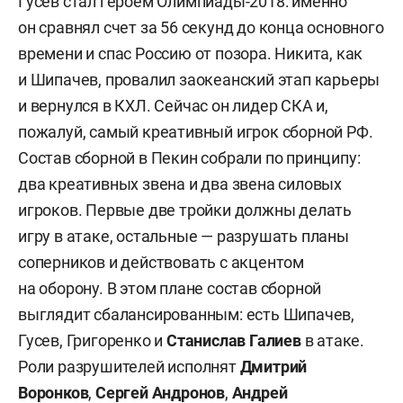
Гусев стал героем Олимпиады-2018: именно
он сравнял счет за 56 секунд до конца основного
времени и спас Россию от позора. Никита, как
и Шипачев, провалил заокеанский этап карьеры
и вернулся в КХЛ. Сейчас он лидер СКА и,
пожалуй, самый креативный игрок сборной РФ.
Состав сборной в Пекин собрали по принципу:
два креативных звена и два звена силовых
игроков. Первые две тройки должны делать
игру в атаке, остальные — разрушать планы
соперников и действовать с акцентом
на оборону. В этом плане состав сборной
выглядит сбалансированным: есть Шипачев,
Гусев, Григоренко и
Станислав Галиев
в атаке.
Роли разрушителей исполнят
Дмитрий
Воронков
,
Сергей Андронов
,
Андрей