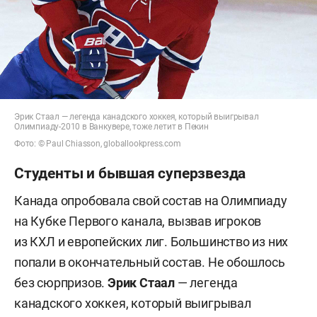
Эрик Стаал — легенда канадского хоккея, который выигрывал
Олимпиаду-2010 в Ванкувере, тоже летит в Пекин
Фото: © Paul Chiasson, globallookpress.com
Студенты и бывшая суперзвезда
Канада опробовала свой состав на Олимпиаду
на Кубке Первого канала, вызвав игроков
из КХЛ и европейских лиг. Большинство из них
попали в окончательный состав. Не обошлось
без сюрпризов.
Эрик Стаал
— легенда
канадского хоккея, который выигрывал