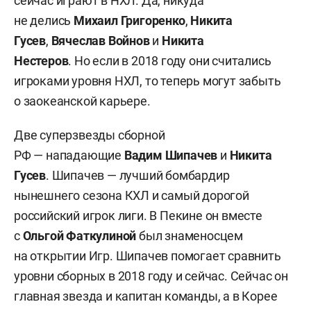
сейчас играют в НХЛ. Да, никуда
не делись
Михаил Григоренко
,
Никита
Гусев
,
Вячеслав Войнов
и
Никита
Нестеров
.
Но если в 2018 году они считались
игроками уровня НХЛ, то теперь могут забыть
о заокеанской карьере.
Две суперзвезды сборной
РФ — нападающие
Вадим Шипачев
и
Никита
Гусев
. Шипачев — лучший бомбардир
нынешнего сезона КХЛ и самый дорогой
российский игрок лиги. В Пекине он вместе
с
Ольгой Фаткулиной
был знаменосцем
на открытии Игр. Шипачев помогает сравнить
уровни сборных в 2018 году и сейчас. Сейчас он
главная звезда и капитан команды, а в Корее