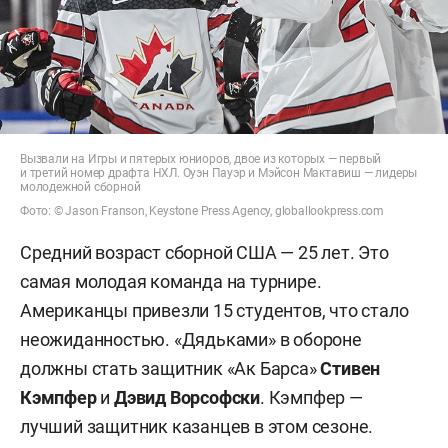
Вызвали на Игры и пятерых юниоров, двое из которых — первый
и третий номер драфта НХЛ. Оуэн Пауэр и Мэйсон Мактавиш — лидеры
молодежной сборной
Фото: © Jason Franson, Keystone Press Agency, globallookpress.com
Средний возраст сборной США — 25 лет. Это
самая молодая команда на турнире.
Американцы привезли 15 студентов, что стало
неожиданностью. «Дядьками» в обороне
должны стать защитник «Ак Барса»
Стивен
Кэмпфер
и
Дэвид Ворсофски
. Кэмпфер —
лучший защитник казанцев в этом сезоне.