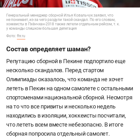
Генеральный менеджер сборной Илья Ковальчук заявил, что
не понимает, из-за чего раздули такой скандал. По его словам,
хоккеисты в Пхёнчхан-2018 также летели отдельным рейсом, т. к.
у команды слишком большая делегация
Фото:
fhr.ru
Состав определяет шаман?
Репутацию сборной в Пекине подпортило еще
несколько скандалов. Перед стартом
Олимпиады оказалось, что команда не хочет
лететь в Пекин на одном самолете с остальными
спортсменами национальной сборной. Несмотря
на то что все привиты и несколько недель
находились в изоляции, хоккеисты посчитали,
что лететь всем вместе небезопасно. В итоге
сборная попросила отдельный самолет.