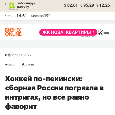
забронируй
$
82.61
€
95.29
¥
12.25
валюту
14.6°
19°
Челны
Москва
8 февраля 2022
#
#
спорт
хоккей
Хоккей по-пекински:
сборная России погрязла в
интригах, но все равно
фаворит