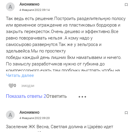
Анонимно
4 Февраля 2022
09:14
Так ведь есть решение.Построить разделительную полосу
или временное ограждение из пластиковых бордюров и
закрыть перекресток.Очень дешево и эффективно.Все
равно поворачивать нельзя .А кому надо у
самосырово развернутся.Так же у зельгроса и
эдельвейса.Мы по проспекту
победы каждый день лишних 8км наматываем и ничего.
По замыслу разработчиков нужно от губкина до
компрессорного ехать там пробочку выстрять чтобы на
Читать далее
другую сторону дороги попасть.Так и ездим,
привыкли.Или от южного до парина прокатиться.Тоже
0
эмодзи
крючок хороший. А что творится там где есть пересечения
Ответить
незакрытые типа царицыно губкина
Показать ответы 2
и вспоминать не хочется.
Анонимно
4 Февраля 2022
09:20
Заселение ЖК Весна, Светлая долина и Царёво идет