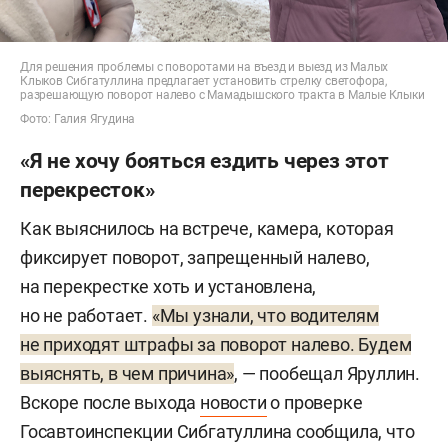
Для решения проблемы с поворотами на въезд и выезд из Малых
Клыков Сибгатуллина предлагает установить стрелку светофора,
разрешающую поворот налево с Мамадышского тракта в Малые Клыки
Фото: Галия Ягудина
«Я не хочу бояться ездить через этот
перекресток»
Как выяснилось на встрече, камера, которая
фиксирует поворот, запрещенный налево,
на перекрестке хоть и установлена,
но не работает.
«Мы узнали, что водителям
не приходят штрафы за поворот налево. Будем
выяснять, в чем причина»
, — пообещал Яруллин.
Вскоре после выхода
новости
о проверке
Госавтоинспекции Сибгатуллина сообщила, что