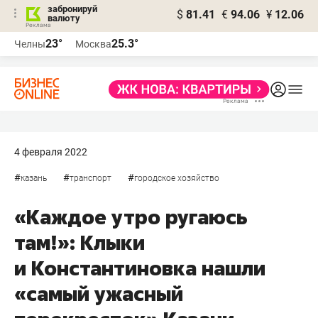
забронируй
$
81.41
€
94.06
¥
12.06
валюту
23°
25.3°
Челны
Москва
4 февраля 2022
#
#
#
казань
транспорт
городское хозяйство
«Каждое утро ругаюсь
там!»: Клыки
и Константиновка нашли
«самый ужасный