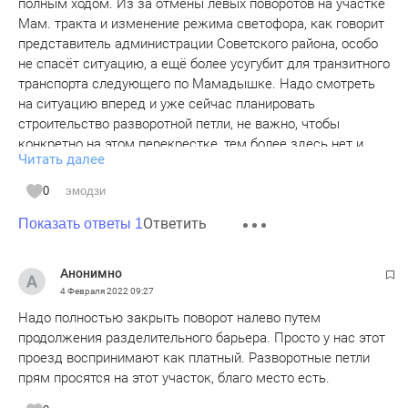
полным ходом. Из за отмены левых поворотов на участке
Мам. тракта и изменение режима светофора, как говорит
представитель администрации Советского района, особо
не спасёт ситуацию, а ещё более усугубит для транзитного
транспорта следующего по Мамадышке. Надо смотреть
на ситуацию вперед и уже сейчас планировать
строительство разворотной петли, не важно, чтобы
конкретно на этом перекрестке, тем более здесь нет и
Читать далее
технической возможности это сделать, а в любом месте,
на протяжении от развязок Мамадышки-Самосырово до
0
эмодзи
Мамадышки-Клыки.
Ответить
Показать ответы 1
Анонимно
4 Февраля 2022
09:27
Надо полностью закрыть поворот налево путем
продолжения разделительного барьера. Просто у нас этот
проезд воспринимают как платный. Разворотные петли
прям просятся на этот участок, благо место есть.