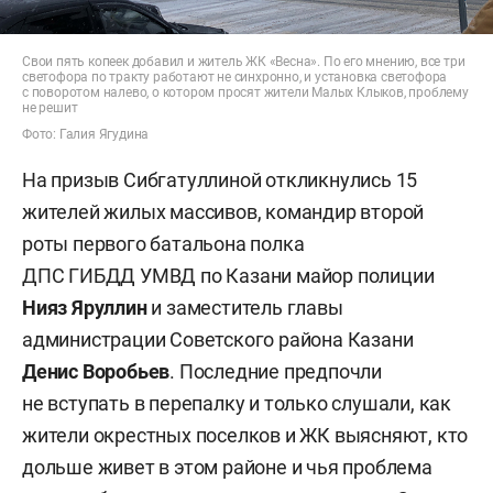
Свои пять копеек добавил и житель ЖК «Весна». По его мнению, все три
светофора по тракту работают не синхронно, и установка светофора
с поворотом налево, о котором просят жители Малых Клыков, проблему
не решит
Фото: Галия Ягудина
На призыв Сибгатуллиной откликнулись 15
жителей жилых массивов, командир второй
роты первого батальона полка
ДПС ГИБДД УМВД по Казани майор полиции
Нияз Яруллин
и заместитель главы
администрации Советского района Казани
Денис Воробьев
. Последние предпочли
не вступать в перепалку и только слушали, как
жители окрестных поселков и ЖК выясняют, кто
дольше живет в этом районе и чья проблема