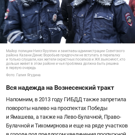
Майор полиции Нияз Яруллин и замглавы администрации Советского
района Казани Денис Воробьев предпочли не вступать в перепалку
и только слушали, как жители окрестных поселков и ЖК выясняют, кто
дольше живет в этом районе и чья проблема должна быть решена
в первую очередь
Фото: Галия Ягудина
Вся надежда на Вознесенский тракт
Напомним, в 2013 году ГИБДД также запретила
повороты налево на проспектах Победы
и Ямашева, а также на Лево-Булачной, Право-
Булачной и Тихомирнова и еще на ряде участков
в городе под предлогом увеличения пропускной