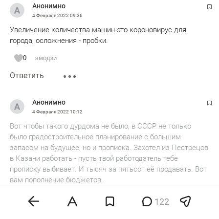
Анонимно
4 Февраля 2022
09:36
Увеличение количества машин-это короновирус для
города, осложнения - пробки.
0
эмодзи
Ответить
Анонимно
4 Февраля 2022
10:12
Вот чтобы такого дурдома не было, в СССР не только
было градостроительное планирование с большим
запасом на будущее, но и прописка. Захотел из Пестрецов
в Казани работать - пусть твой работодатель тебе
прописку выбивает. И тысяч за пятьсот её продавать. Вот
вам пополнение бюджетов.
0
эмодзи
122
Ответить
Показать ответы 1