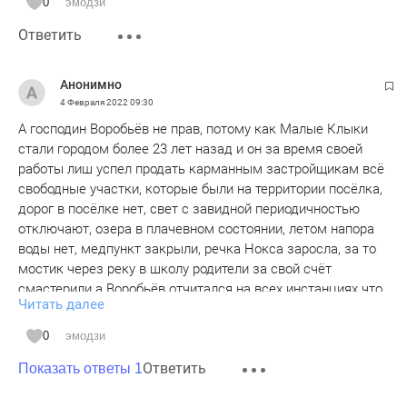
0
эмодзи
Ответить
Анонимно
4 Февраля 2022
09:30
А господин Воробьёв не прав, потому как Малые Клыки
стали городом более 23 лет назад и он за время своей
работы лиш успел продать карманным застройщикам всё
свободные участки, которые были на территории посёлка,
дорог в посёлке нет, свет с завидной периодичностью
отключают, озера в плачевном состоянии, летом напора
воды нет, медпункт закрыли, речка Нокса заросла, за то
мостик через реку в школу родители за свой счёт
смастерили а Воробьёв отчитался на всех инстанциях что
Читать далее
исполком советский на средства спонсоров построил, вот
такая у них правда. Он даже не знает что улица Большая
0
эмодзи
Красная не может быть сквозной. За то спорит.
Ответить
Показать ответы 1