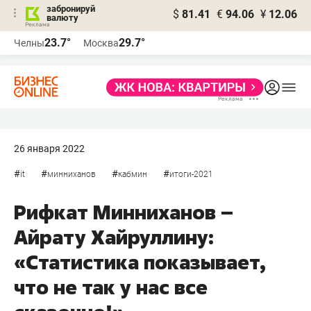
забронируй
$
81.41
€
94.06
¥
12.06
валюту
23.7°
29.7°
Челны
Москва
26 января 2022
#
#
#
#
it
минниханов
кабмин
итоги-2021
Рифкат Минниханов –
Айрату Хайруллину:
«Статистика показывает,
что не так у нас все