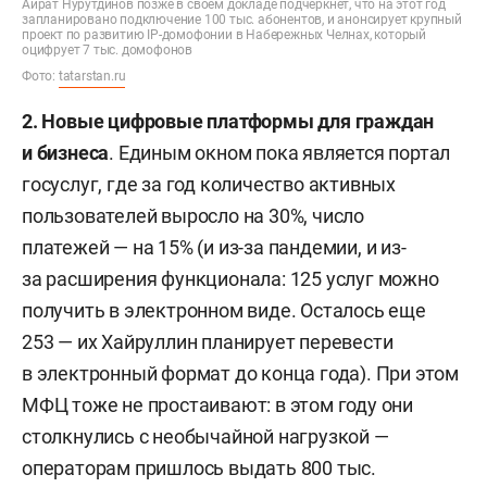
Айрат Нурутдинов позже в своем докладе подчеркнет, что на этот год
запланировано подключение 100 тыс. абонентов, и анонсирует крупный
проект по развитию IP-домофонии в Набережных Челнах, который
оцифрует 7 тыс. домофонов
Фото:
tatarstan.ru
2. Новые цифровые платформы для граждан
и бизнеса
. Единым окном пока является портал
госуслуг, где за год количество активных
пользователей выросло на 30%, число
платежей — на 15% (и из-за пандемии, и из-
за расширения функционала: 125 услуг можно
получить в электронном виде. Осталось еще
253 — их Хайруллин планирует перевести
в электронный формат до конца года). При этом
МФЦ тоже не простаивают: в этом году они
столкнулись с необычайной нагрузкой —
операторам пришлось выдать 800 тыс.