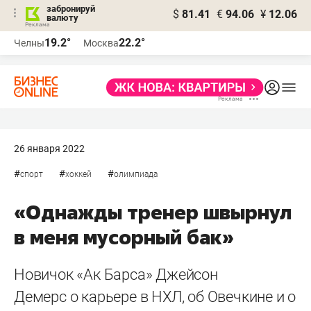
забронируй
$
81.41
€
94.06
¥
12.06
валюту
19.2°
22.2°
Челны
Москва
26 января 2022
#
#
#
спорт
хоккей
олимпиада
«Однажды тренер швырнул
в меня мусорный бак»
​Новичок «Ак Барса» Джейсон
Демерс о карьере в НХЛ, об Овечкине и о