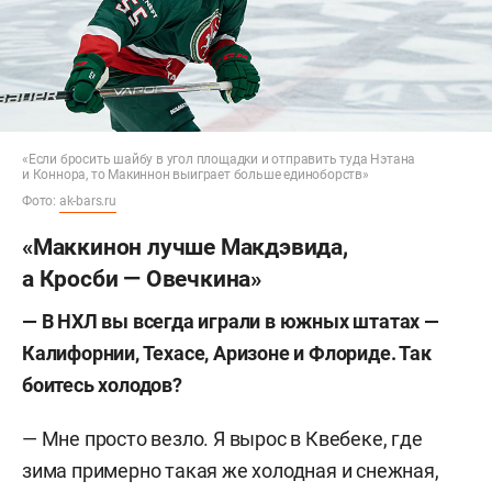
«Если бросить шайбу в угол площадки и отправить туда Нэтана
и Коннора, то Макиннон выиграет больше единоборств»
Фото:
ak-bars.ru
«Маккинон лучше Макдэвида,
а Кросби — Овечкина»
— В НХЛ вы всегда играли в южных штатах —
Калифорнии, Техасе, Аризоне и Флориде. Так
боитесь холодов?
— Мне просто везло. Я вырос в Квебеке, где
зима примерно такая же холодная и снежная,