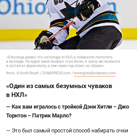
«Я вообще думал, что не попаду в НХЛ, и собирался поступать
в колледж. Но вдруг меня выбрал «Сан-Хосе», я сразу же пробился
в состав их фарм-клуба, а уже через год играл за «Шаркс»
Фото: © Scott Stuart / ZUMAPRESS.com /
www.globallookpress.com
«Один из самых безумных чуваков
в НХЛ»
— Как вам игралось с тройкой Дэни Хитли – Джо
Торнтон – Патрик Марло?
— Это был самый простой способ набирать очки