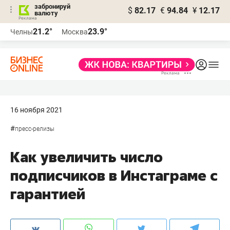
забронируй
$
82.17
€
94.84
¥
12.17
валюту
21.2°
23.9°
Челны
Москва
16 ноября 2021
#
пресс-релизы
Как увеличить число
подписчиков в Инстаграме с
гарантией