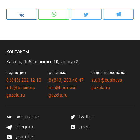
контакты
Казань, Лобачевского 10, корпус 2
редакция
реклама
отдел персонала
8 (843) 202-12-10
8 (843) 203-48-47
staff@business-
info@business-
mir@business-
gazeta.ru
gazeta.ru
gazeta.ru
вконтакте
twitter
telegram
дзен
youtube