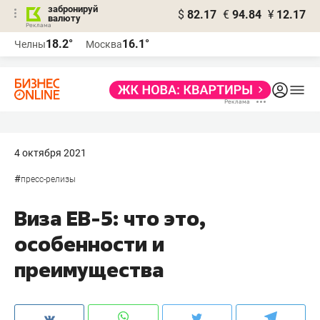
забронируй
$
82.17
€
94.84
¥
12.17
валюту
18.2°
16.1°
Челны
Москва
4 октября 2021
#
пресс-релизы
Виза EB-5: что это,
особенности и
преимущества