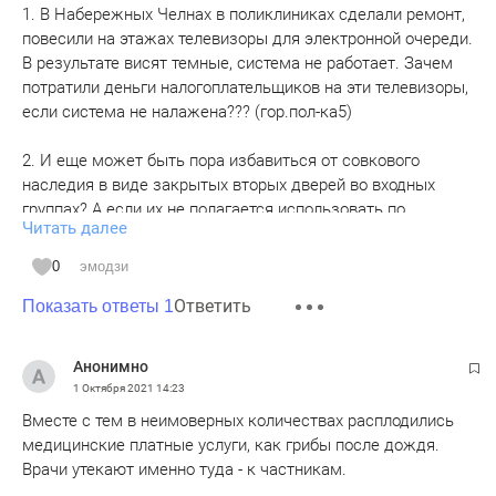
1. В Набережных Челнах в поликлиниках сделали ремонт,
повесили на этажах телевизоры для электронной очереди.
В результате висят темные, система не работает. Зачем
потратили деньги налогоплательщиков на эти телевизоры,
если система не налажена??? (гор.пол-ка5)
2. И еще может быть пора избавиться от совкового
наследия в виде закрытых вторых дверей во входных
группах? А если их не полагается использовать по
Читать далее
инструкции, зачем тогда снова потратили деньги на
раздвижные сенсорные двери, которые всегда
0
эмодзи
закрыты??? (дет.пол-ка 4)
Ответить
Показать ответы 1
3. В поликлиниках не хватает врачей! Все свалили на
заработки в ковидные госпитали! Не просто врачей
Анонимно
терапевтов, а специалистов, к которым и в мирное время
1 Октября 2021
14:23
было трудно попасть, а теперь вообще шансов нет, все
Вместе с тем в неимоверных количествах расплодились
деньги зарабатывают в госпиталях - короновирус лечат и
медицинские платные услуги, как грибы после дождя.
эндокринологи, и ревматологи, и окулисты!
Врачи утекают именно туда - к частникам.