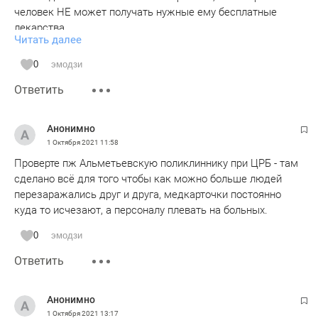
человек НЕ может получать нужные ему бесплатные
лекарства.
Читать далее
Очень важны причины организационного характера -
больной человек физически не может каждый месяц
0
эмодзи
являться в поликлинику и полдня проводить в очередях.
Ответить
Конечно же, надо что-то срочно менять в системе выдачи
вначале рецептов льготникам на бесплатные лекарства, а
Анонимно
затем и самих лекарств в аптеках.
1 Октября 2021
11:58
Проверте пж Альметьевскую поликлиннику при ЦРБ - там
сделано всё для того чтобы как можно больше людей
перезаражались друг и друга, медкарточки постоянно
куда то исчезают, а персоналу плевать на больных.
0
эмодзи
Ответить
Анонимно
1 Октября 2021
13:17