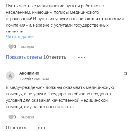
Пусть частные медицинские пункты работают с
населением, имеющим полисы медицинского
страхования! И пусть их услуги оплачиваются страховыми
компаниями, наравне с услугами государственных
медиков.
Читать далее
А так что получается - у человека весь его рабочий стаж
0
эмодзи
отчисляются взносы на медицину, и всё это пропадает как
Ответить
в черной дыре - воспользоваться своими накопленными
Показать ответы 1
страховыми взносами у нас НЕТ возможности.
Приходится платить за визиты к медикам ещё и ещё.
Анонимно
1 Октября 2021
14:33
В медучреждениях должны оказывать медицинскую
помощь, а не услуги.Государство обязано создавать
условия для оказания качественной медицинской
помощи, ему за это налоги платят.
0
эмодзи
Ответить