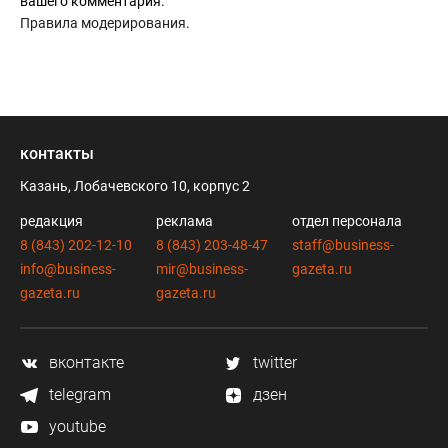
вашего комментария.
Правила модерирования
.
контакты
Казань, Лобачевского 10, корпус 2
редакция
реклама
отдел персонала
8 (843) 202-12-10
8 (843) 203-48-47
staff@business-
info@business-
mir@business-
gazeta.ru
gazeta.ru
gazeta.ru
вконтакте
twitter
telegram
дзен
youtube