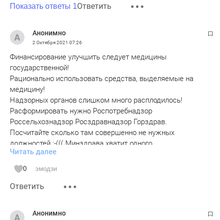
Ответить
Показать ответы 1
Анонимно
2 Октября 2021
07:26
Финансирование улучшить следует медицины
государственной!
Рационально использовать средства, выделяемые на
медицину!
Надзорных органов слишком много расплодилось!
Расформировать нужно Роспотребнадзор
Россельхознадзор Росздравнадзор Горздрав.
Посчитайте сколько там совершенно не нужных
должностей :-((( Минздрава хватит одного.
Читать далее
Сэкономленные средства направить в фонд заработной
платы,
0
эмодзи
увеличить оклады санитаров уборщиков, фельдшеров,
Ответить
сестёр и врачей и водителей скорых!
У всех, кто помогает людям выздороветь, должна быть
достойная зарплата,
Анонимно
а не у чиновников от медицины!