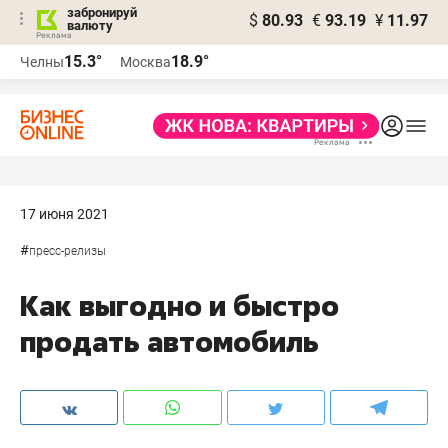
забронируй
$
80.93
€
93.19
¥
11.97
валюту
15.3°
18.9°
Челны
Москва
17 июня 2021
#
пресс-релизы
Как выгодно и быстро
продать автомобиль