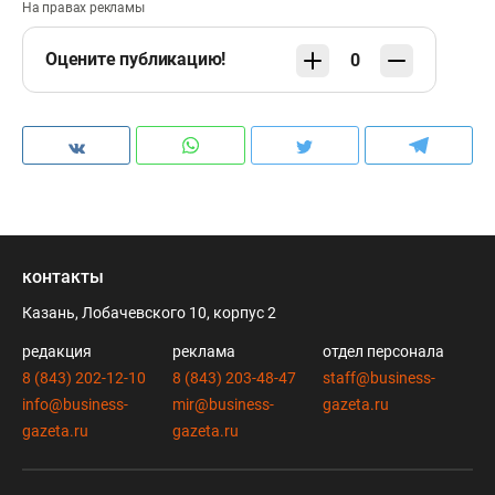
На правах рекламы
Оцените публикацию!
0
контакты
Казань, Лобачевского 10, корпус 2
редакция
реклама
отдел персонала
8 (843) 202-12-10
8 (843) 203-48-47
staff@business-
info@business-
mir@business-
gazeta.ru
gazeta.ru
gazeta.ru