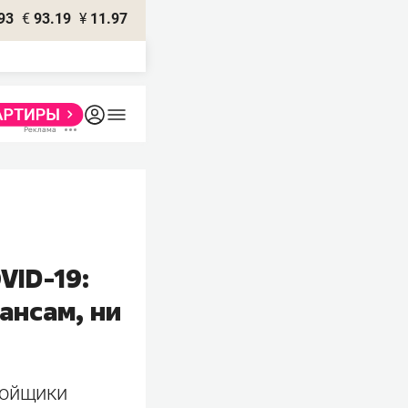
93
€
93.19
¥
11.97
VID-19:
ансам, ни
бойщики