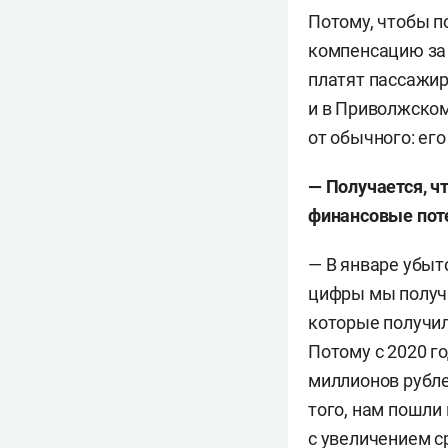
Потому, чтобы п
компенсацию за 
платят пассажиры
и в Приволжском
от обычного: его
— Получается, ч
финансовые пот
— В январе убыт
цифры мы получи
которые получил
Потому с 2020 г
миллионов рубле
того, нам пошли
с увеличением с