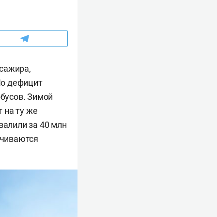
сажира,
Но дефицит
обусов. Зимой
т на ту же
валили за 40 млн
учиваются