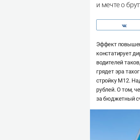
и мечте о бру
Эффект повышени
констатирует д
водителей таков
грядет эра тахог
стройку М12. На
рублей. О том, 
за бюджетный сч