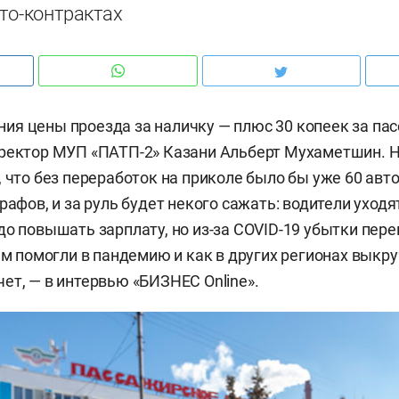
тто-контрактах
я цены проезда за наличку — плюс 30 копеек за пас
иректор МУП «ПАТП-2» Казани Альберт Мухаметшин. 
, что без переработок на приколе было бы уже 60 авт
рафов, и за руль будет некого сажать: водители уходя
до повышать зарплату, но из-за COVID-19 убытки пере
чем помогли в пандемию и как в других регионах выкр
ет, — в интервью «БИЗНЕС Online».