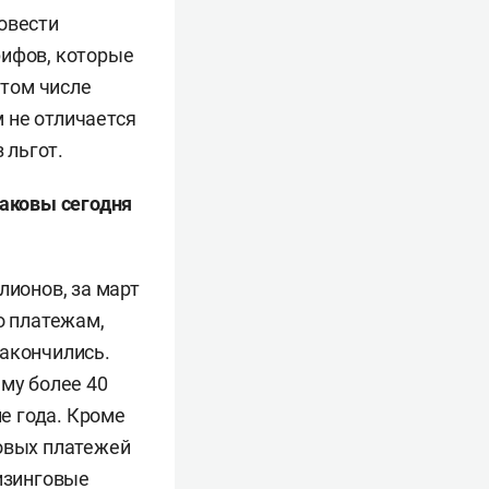
овести
рифов, которые
 том числе
 не отличается
 льгот.
Каковы сегодня
лионов, за март
о платежам,
закончились.
мму более 40
е года. Кроме
говых платежей
лизинговые