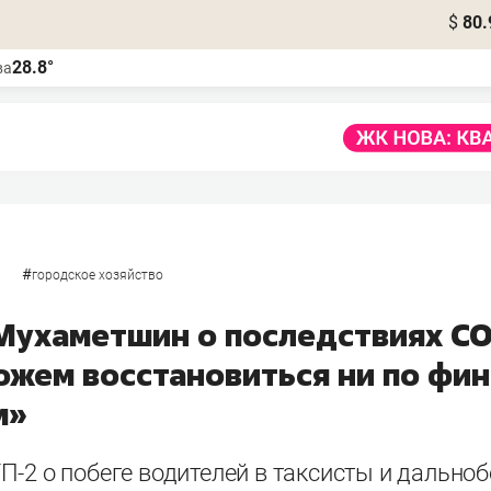
$
80.
28.8°
ва
#
городское хозяйство
Мухаметшин о последствиях CO
ожем восстановиться ни по фин
м»
П-2 о побеге водителей в таксисты и дально