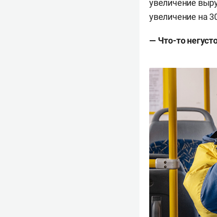
увеличение выру
увеличение на 3
— Что-то негусто