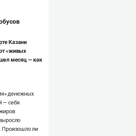
обусов
рте Казани
рот «живых
ошел месяц — как
ния» денежных
й — себя
ажиров
 выросло
х. Произошло ли