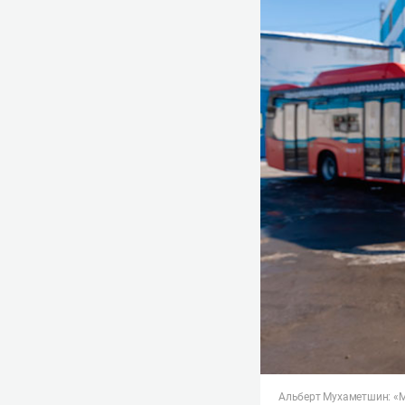
Альберт Мухаметшин: «М