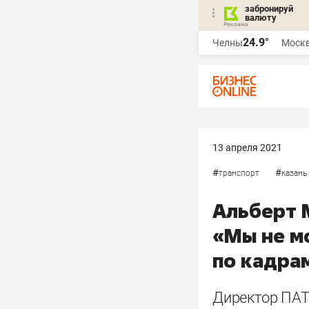
забронируй
валюту
24.9°
Челны
Моск
13 апреля 2021
#
#
транспорт
казань
Альберт 
«Мы не м
по кадра
Директор ПАТ