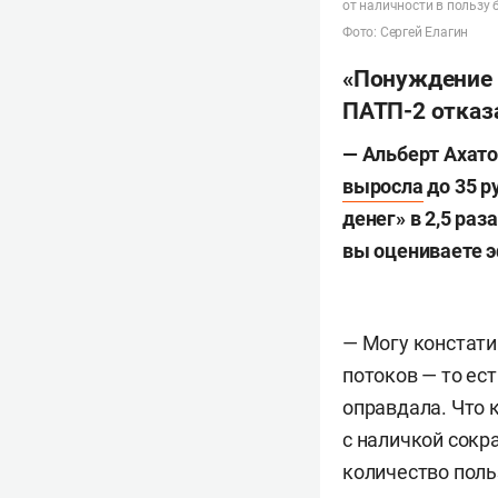
от наличности в пользу
Фото: Сергей Елагин
«Понуждение 
ПАТП-2 отказ
—
Альберт Ахато
выросла
до 35 р
денег» в 2,5 ра
вы оцениваете э
— Могу констати
потоков — то ес
оправдала. Что 
с наличкой сокр
количество поль