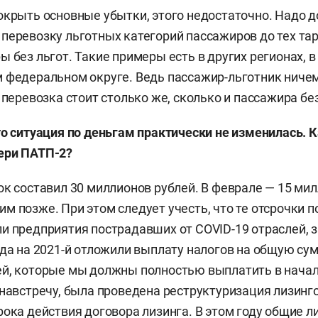
окрыть основные убытки, этого недостаточно. Надо д
перевозку льготных категорий пассажиров до тех та
 без льгот. Такие примеры есть в других регионах, в
 федеральном округе. Ведь пассажир-льготник ничем
 перевозка стоит столько же, сколько и пассажира без
то ситуация по деньгам практически не изменилась. 
ери ПАТП-2?
ок составил 30 миллионов рублей. В феврале — 15 мил
м позже. При этом следует учесть, что те отсрочки п
и предприятия пострадавших от COVID-19 отраслей, 
ода на 2021-й отложили выплату налогов на общую су
й, которые мы должны полностью выплатить в начал
 навстречу, была проведена реструктуризация лизин
рока действия договора лизинга. В этом году общие 