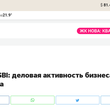
$
81.
21.9°
ва
BI: деловая активность бизнес
а