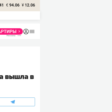
41
€
94.06
¥
12.06
а вышла в