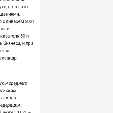
ь, но то, что
чшениями,
ю с январём 2021
ост и
казателя 50 п.
 бизнеса, и при
яется
лександр
го и среднего
тельским
ы и топ-
Федерации.
 ниже 50,0 п. –