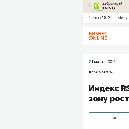
забронируй
валюту
18.2°
Челны
Моск
24 марта 2021
#
пресс-релизы
Индекс RS
зону рост