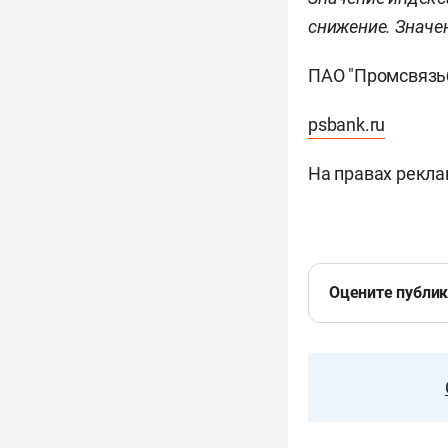
снижение. Значен
ПАО "Промсвязь
psbank.ru
На правах рекл
Оцените публи