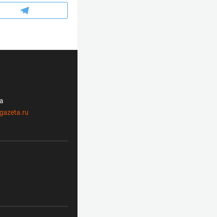
ла
gazeta.ru