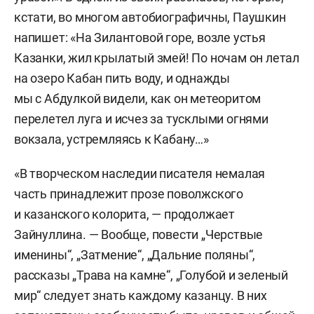
кстати, во многом автобиографичны, Паушкин
напишет: «На Зилантовой горе, возле устья
Казанки, жил крылатый змей! По ночам он летал
на озеро Кабан пить воду, и однажды
мы с Абдулкой видели, как он метеоритом
перелетел луга и исчез за тусклыми огнями
вокзала, устремляясь к Кабану…»
«В творческом наследии писателя немалая
часть принадлежит прозе поволжского
и казанского колорита, — продолжает
Зайнуллина. — Вообще, повести „Черствые
именины“, „Затмение“, „Дальние поляны“,
рассказы „Трава на камне“, „Голубой и зеленый
мир“ следует знать каждому казанцу. В них