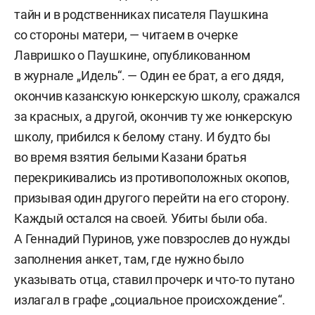
тайн и в родственниках писателя Паушкина
со стороны матери, — читаем в очерке
Лавришко о Паушкине, опубликованном
в журнале „Идель“. — Один ее брат, а его дядя,
окончив казанскую юнкерскую школу, сражался
за красных, а другой, окончив ту же юнкерскую
школу, прибился к белому стану. И будто бы
во время взятия белыми Казани братья
перекрикивались из противоположных окопов,
призывая один другого перейти на его сторону.
Каждый остался на своей. Убиты были оба.
А Геннадий Пуринов, уже повзрослев до нужды
заполнения анкет, там, где нужно было
указывать отца, ставил прочерк и что-то путано
излагал в графе „социальное происхождение“.