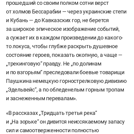
прошедший со своим полком сотни верст
от холмов Бессарабии — через украинские степи
и Кубань — до Кавказских гор, не берется
за широкое эпическое изображение событий,
а сужает их в каждом произведении до какого-
то локуса, чтобы глубже раскрыть душевное
состояние героев, показать окопную, а чаще —
„трекинговую“ правду. Не „по долинам
и по взгорьям“ преследовали боевые товарищи
Паушкина немецкую горнострелковую дивизию
„Эдельвейс“, а по обледенелым горным тропам
и заснеженным перевалам».
«В рассказах „Тридцать третья река“
и „На зорьке“ он дивится неиссякаемому запасу
сил и самоотверженности полностью