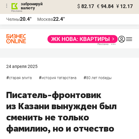
забронируй
$
82.17
€
94.84
¥
12.17
валюту
20.4°
22.4°
Челны
Москва
24 апреля 2025
#
#
#
старая элита
история татарстана
80 лет победы
Писатель-фронтовик
из Казани вынужден был
сменить не только
фамилию, но и отчество