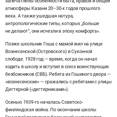
запечатлены особенности быта, нравов и общей
атмосферы Казани 20–30-х годов прошлого
века. А также ушедшая натура,
антропологические типы, которых „больше
не делают“, они исчезли в эпоху комфорта».
Позже школьник Гоша с мамой жил на улице
Вознесенской (Островского) в Суконной
слободе. 1928 год — время, когда он начал
ходить в школу и вступил в союз воинствующих
безбожников (СВБ). Ребята из Гошиного двора —
«вознесенские» — сражались с ребятами с улицы
Дегтярной («дегтярниками»).
Осенью 1939-го началась Советско-
финляндская война. По окончании школы