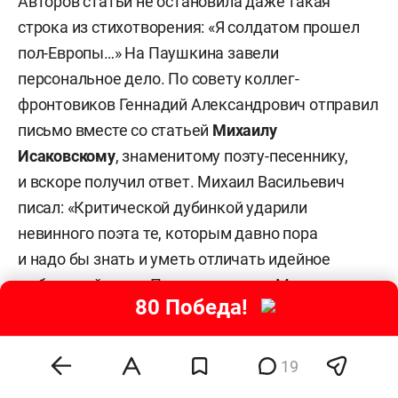
Авторов статьи не остановила даже такая
строка из стихотворения: «Я солдатом прошел
пол-Европы…» На Паушкина завели
персональное дело. По совету коллег-
фронтовиков Геннадий Александрович отправил
письмо вместе со статьей
Михаилу
Исаковскому
, знаменитому поэту-песеннику,
и вскоре получил ответ. Михаил Васильевич
писал: «Критической дубинкой ударили
невинного поэта те, которым давно пора
и надо бы знать и уметь отличать идейное
от безыдейного». После письма из Москвы
80 Победа!
персональное дело Паушкина разбирать
не стали.
19
В 1952-м у него выходит первая книга