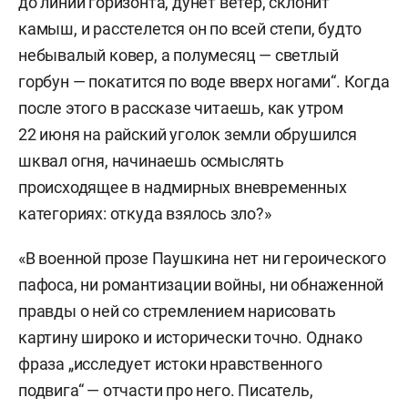
до линии горизонта, дунет ветер, склонит
камыш, и расстелется он по всей степи, будто
небывалый ковер, а полумесяц — светлый
горбун — покатится по воде вверх ногами“. Когда
после этого в рассказе читаешь, как утром
22 июня на райский уголок земли обрушился
шквал огня, начинаешь осмыслять
происходящее в надмирных вневременных
категориях: откуда взялось зло?»
«В военной прозе Паушкина нет ни героического
пафоса, ни романтизации войны, ни обнаженной
правды о ней со стремлением нарисовать
картину широко и исторически точно. Однако
фраза „исследует истоки нравственного
подвига“ — отчасти про него. Писатель,