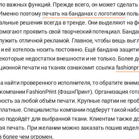
о важных функций. Прежде всего, он может сделать 
Именно поэтому
печать на банданах с логотипом
поль
альные решения всегда в тренде. Они выделяют на ф
омогают проявить свой творческий потенциал. Банда
лужить отличной рекламой. Главное, чтобы вещь выг
 и её хотелось носить постоянно. Ещё бандана защити
некоторые недостатки внешности и не только. Более д
ционной печати на тканях ознакомит ссылка
fashionpr
ча найти проверенного исполнителя, то обратите вним
компании FashionPrint (ФэшнПринт). Организация гот
ность за любой объём печати. Крупные партии не про
латные. Специалисты компании подберут такой набо
о подойдёт для выбранной ткани. Клиентам также д
 печать. При желании можно заказать пошив издели
 более чем огромен.