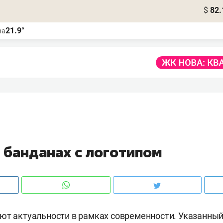
$
82.
21.9°
ва
 банданах с логотипом
ют актуальности в рамках современности. Указанный