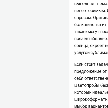
выполняет немал
неповторимым. 
спросом. Оригин
большинства и п
также могут пос
презентабельно,
солнца, скроет 
услугой сублима
Если стоит зада
предложение от 
себя ответствен
Цветопробы бесп
который идеальн
широкоформатная
Выбор вариантов