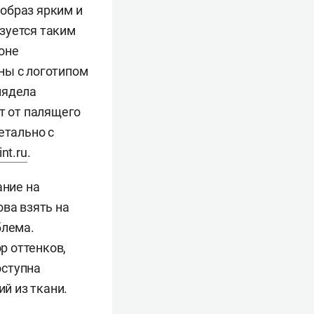
образ ярким и
зуется таким
оне
ны с логотипом
лядела
т от палящего
етально с
int.ru
.
ание на
ова взять на
блема.
р оттенков,
оступна
й из ткани.