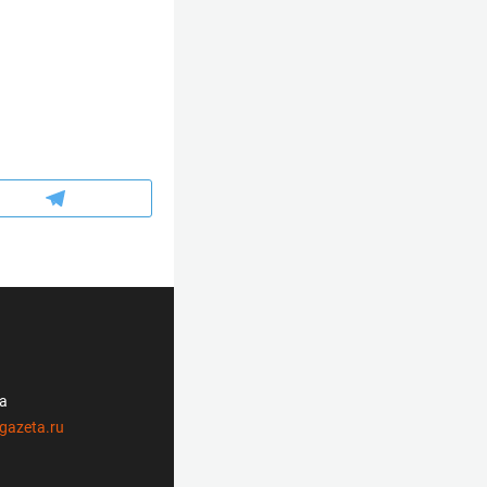
ла
gazeta.ru