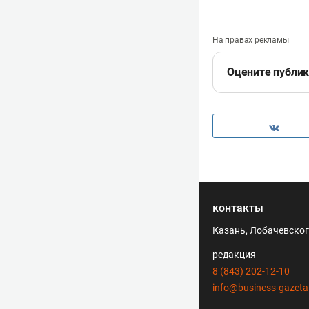
На правах рекламы
Оцените публи
контакты
Казань, Лобачевского
редакция
8 (843) 202-12-10
info@business-gazeta