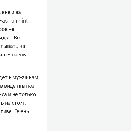
ене и за
ashionPrint
ров не
ядке. Всё
итывать на
чать очень
дёт и мужчинам,
в виде платка
са и не только.
ь не стоит.
ктиве. Очень