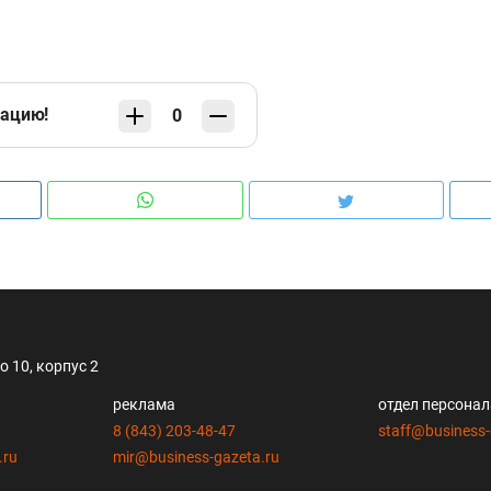
кацию!
0
 10, корпус 2
реклама
отдел персона
8 (843) 203-48-47
staff@business-
.ru
mir@business-gazeta.ru