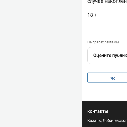
случае накоплени
18 +
На правах рекламы
Оцените публи
контакты
Казань, Лобачевского