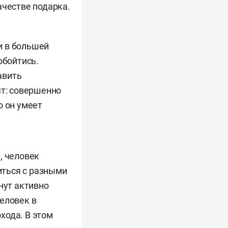
ачестве подарка.
и в большей
обойтись.
авить
ят: совершенно
о он умеет
, человек
иться с разными
нут активно
еловек в
хода. В этом