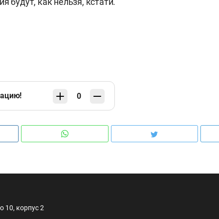
я будут, как нельзя, кстати.
кацию!
0
 10, корпус 2