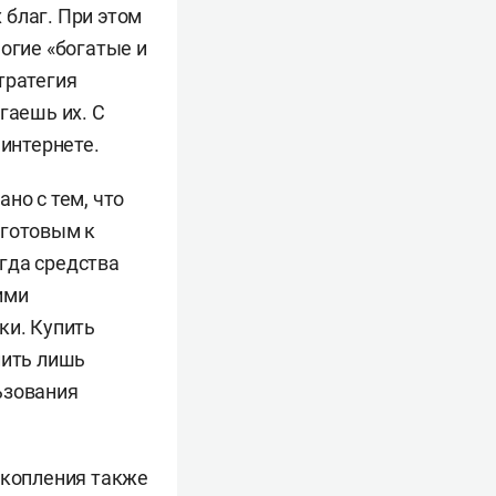
 благ. При этом
огие «богатые и
тратегия
гаешь их. С
интернете.
но с тем, что
 готовым к
гда средства
ими
ки. Купить
лить лишь
ьзования
акопления также