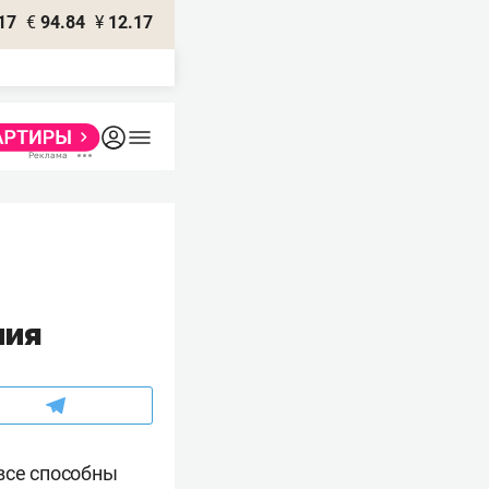
17
€
94.84
¥
12.17
ния
 все способны