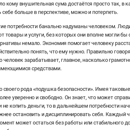
о кому внушительная сума достаётся просто так, в к
 себе больше в перспективе, можно и потерпеть.
гие потребности банально надуманы человеком. Люд
т товары и услуги, без которых они вполне могли бы 
рнативы немало. Экономия помогает человеку расст
йствительно понять, что ему нужно. Правильно говор
о человек зарабатывает, главное, насколько грамотн
имеющимися средствами.
о своего рода «подушка безопасности». Имея таковые
более уверенно и свободно. Он знает, что может справ
и не копить деньги, то в дальнейшем потребности нач
ожнее остановить и дисциплинировать себя. Каждый ч
мент может остаться без работы или стабильного до