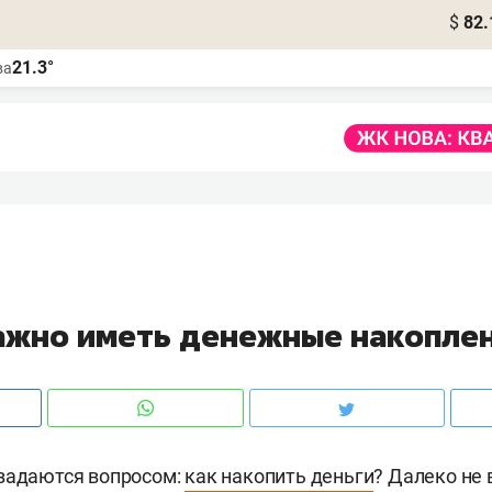
$
82.
21.3°
ва
ажно иметь денежные накопле
 задаются вопросом:
как накопить деньги
? Далеко не