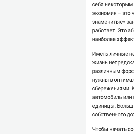
себя некоторым 
экономия – это 
знаменитые» зан
работает. Это а
наиболее эффек
Иметь личные на
жизнь непредска
различным форс-
нужны в оптимал
сбережениями. К
автомобиль или 
единицы. Больши
собственного до
Чтобы начать со