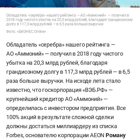
Обладатель «серебра» нашего рейтинга — АО «Аммоний» — получил в
2018 году чистого убытка на 20,3 млрд рублей, благодаря грандиозному
долгу в 117,3 млрд рублей — в 6,5 раза больше выручки
Фото: «БИЗНЕС Online»
Обладатель «серебра» нашего рейтинга —
АО «Аммоний» — получил в 2018 году чистого
убытка на 20,3 млрд рублей, благодаря
грандиозному долгу в 117,3 млрд рублей — в 6,5
раза больше выручки. На исходе лета стало
известно, что госкорпорация «ВЭБ.РФ» —
крупнейший кредитор АО «Аммоний» —
определилась с инвестором предприятия. Все
100% акций в результате сложной сделки
должны достаться миллиардеру из списка
Forbes, основателю корпорации AEON
Роману