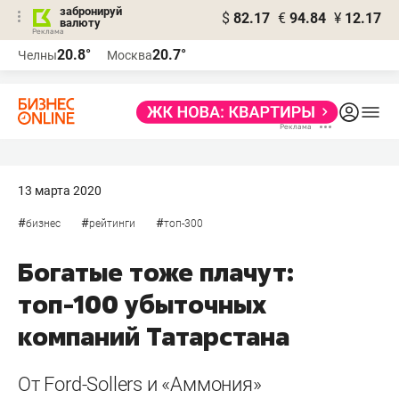
забронируй
$
82.17
€
94.84
¥
12.17
валюту
20.8°
20.7°
Челны
Москва
13 марта 2020
#
#
#
бизнес
рейтинги
топ-300
Богатые тоже плачут:
топ-100 убыточных
компаний Татарстана
От Ford-Sollers и «Аммония»