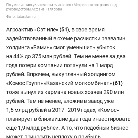
По умолчанию убыточным считается «Метроэлектротранс» под
руководством Асфана Галявова
Фото:
tatarstan.ru
Агроактив «Сэт иле»
(51
), в свое время
задействованный в схеме расчистки развалин
холдинга «Вамин» смог уменьшить убыток
на 44% до 375 млн рублей. Тем не менее за два
года потери компании потянули на 1 млрд
рублей. Впрочем, выкупленный холдингом
«Комос Групп» «Казанский молкомбинат»
(61)
тоже вынул из кармана новых хозяев 290 млн
рублей. Тем не менее, вложив в завод уже
1,6 млрд рублей в 2017–2019 годах, «Комос»
планирует в ближайшие два года инвестировать
еще 1,9 млрд рублей. А то, что подобный бизнес
может приносить неплохую прибыль,