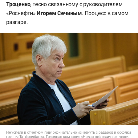
Троценко
, тесно связанному с руководителем
«Роснефти»
Игорем Сечиным
. Процесс в самом
разгаре.
Не успели в отчетном году окончательно исчезнуть с радаров и осколки
группы Татфондбанка. Головная компания «Новая нефтехимия», через