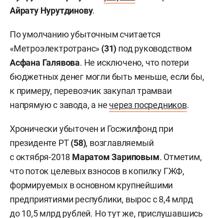
Айрату Нурутдинову
.
По умолчанию убыточным считается
«Метроэлектротранс»
(31)
под руководством
Асфана Галявова
. Не исключено, что потери
бюджетных денег могли быть меньше, если бы,
к примеру, перевозчик закупал трамваи
напрямую с завода, а не
через посредников
.
Хронически убыточен и Госжилфонд при
президенте РТ
(58)
, возглавляемый
с октября-2018
Маратом Зариповым
. Отметим,
что поток целевых взносов в копилку ГЖФ,
формируемых в основном крупнейшими
предприятиями республики, вырос с 8,4 млрд
до 10,5 млрд рублей. Но тут же, прислушавшись