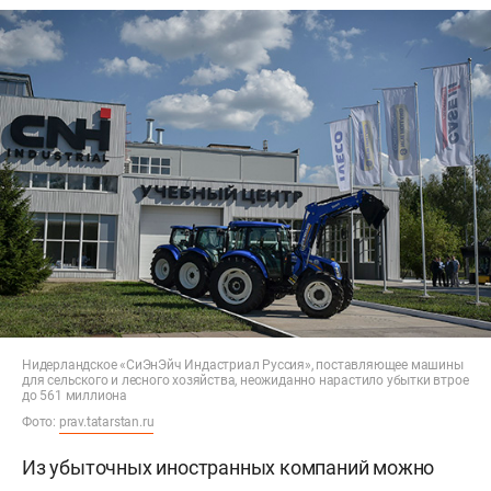
Нидерландское «СиЭнЭйч Индастриал Руссия», поставляющее машины
для сельского и лесного хозяйства, неожиданно нарастило убытки втрое
до 561 миллиона
Фото:
prav.tatarstan.ru
Из убыточных иностранных компаний можно