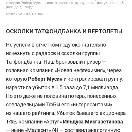
которую Роберт Мусин и контролировал группу, нарастила убыток в 1,5
раза до 7,1 млрд.
Фото: «БИЗНЕС Online»
ОСКОЛКИ ТАТФОНДБАНКА И ВЕРТОЛЕТЫ
Не успели в отчетном году окончательно
исчезнуть с радаров и осколки группы
Татфондбанка. Наш бронзовый призер —
головная компания «Новая нефтехимия», через
которую
Роберт Мусин
и контролировал группу,
нарастила убыток в 1,5 раза до 7,1 миллиарда.
Но это даже не половина потерь, понесенных
совладельцами ТФБ и его «интересантами»
из нашего рейтинга. Убыток бывшего акционера
ТФБ, компании «Артуг»
Ильдуса Мингазетинова
—
ныне «Малахит»
(4)
— составил аналогичную