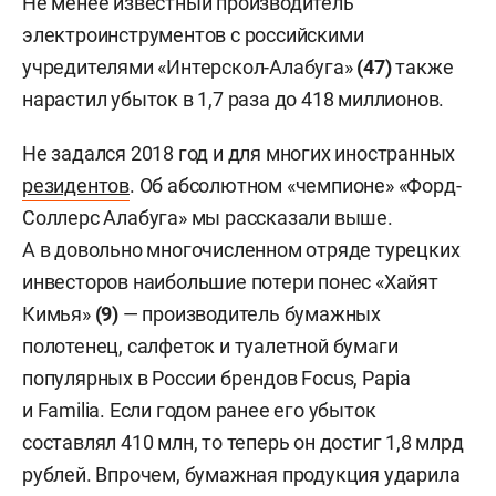
Не менее известный производитель
электроинструментов с российскими
учредителями «Интерскол-Алабуга»
(47)
также
нарастил убыток в 1,7 раза до 418 миллионов.
Не задался 2018 год и для многих иностранных
резидентов
. Об абсолютном «чемпионе» «Форд-
Соллерс Алабуга» мы рассказали выше.
А в довольно многочисленном отряде турецких
инвесторов наибольшие потери понес «Хайят
Кимья»
(9)
— производитель бумажных
полотенец, салфеток и туалетной бумаги
популярных в России брендов Focus, Papia
и Familia. Если годом ранее его убыток
составлял 410 млн, то теперь он достиг 1,8 млрд
рублей. Впрочем, бумажная продукция ударила