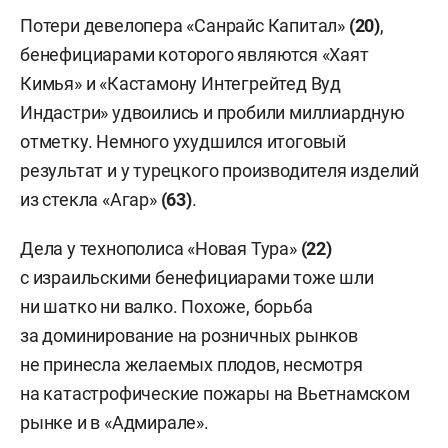
Потери девелопера «Санрайс Капитал»
(20)
,
бенефициарами которого являются «Хаят
Кимья» и «Кастамону Интегрейтед Вуд
Индастри» удвоились и пробили миллиардную
отметку. Немного ухудшился итоговый
результат и у турецкого производителя изделий
из стекла «Агар»
(63)
.
Дела у технополиса «Новая Тура»
(22)
с израильскими бенефициарами тоже шли
ни шатко ни валко. Похоже, борьба
за доминирование на розничных рынков
не принесла желаемых плодов, несмотря
на катастрофические пожары на Вьетнамском
рынке и в «Адмирале».