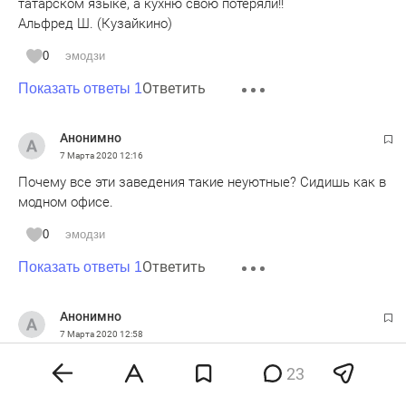
татарском языке, а кухню свою потеряли!!
Альфред Ш. (Кузайкино)
0
эмодзи
Ответить
Показать ответы 1
Анонимно
7 Марта 2020
12:16
Почему все эти заведения такие неуютные? Сидишь как в
модном офисе.
0
эмодзи
Ответить
Показать ответы 1
Анонимно
7 Марта 2020
12:58
Пока норм. Рёбрышки к гинннесу огонь.
23
0
эмодзи