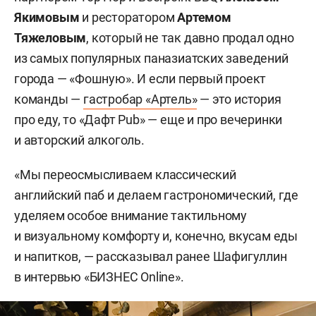
Якимовым
и ресторатором
Артемом
Тяжеловым
, который не так давно продал одно
из самых популярных паназиатских заведений
города — «Фошную». И если первый проект
команды —
гастробар «Артель»
— это история
про еду, то «Дафт Pub» — еще и про вечеринки
и авторский алкоголь.
«Мы переосмысливаем классический
английский паб и делаем гастрономический, где
уделяем особое внимание тактильному
и визуальному комфорту и, конечно, вкусам еды
и напитков, — рассказывал ранее Шафигуллин
в интервью «БИЗНЕС Online».