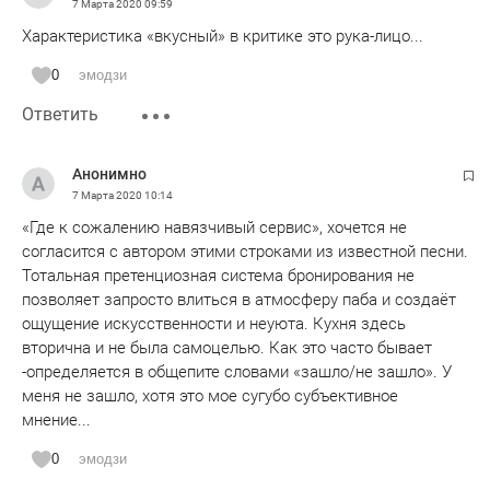
7 Марта 2020
09:59
Характеристика «вкусный» в критике это рука-лицо...
0
эмодзи
Ответить
Анонимно
7 Марта 2020
10:14
«Где к сожалению навязчивый сервис», хочется не
согласится с автором этими строками из известной песни.
Тотальная претенциозная система бронирования не
позволяет запросто влиться в атмосферу паба и создаёт
ощущение искусственности и неуюта. Кухня здесь
вторична и не была самоцелью. Как это часто бывает
-определяется в общепите словами «зашло/не зашло». У
меня не зашло, хотя это мое сугубо субъективное
мнение...
0
эмодзи