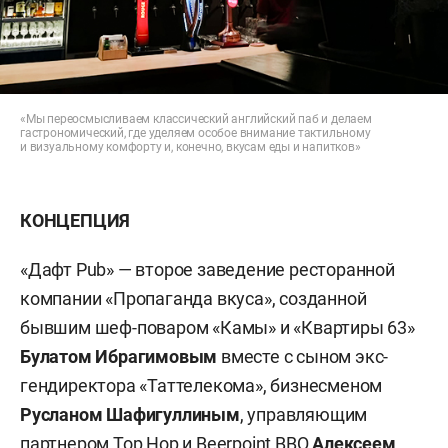
«Мы переосмысливаем классический английский паб и делаем
гастрономический, где уделяем особое внимание тактильному
и визуальному комфорту и, конечно, вкусам еды и напитков»
КОНЦЕПЦИЯ
«Дафт Pub» — второе заведение ресторанной
компании «Пропаганда вкуса», созданной
бывшим шеф-поваром «Камы» и «Квартиры 63»
Булатом Ибрагимовым
вместе с сыном экс-
гендиректора «Таттелекома», бизнесменом
Русланом Шафигуллиным
, управляющим
партнером Top Hop и Beerpoint BBQ
Алексеем