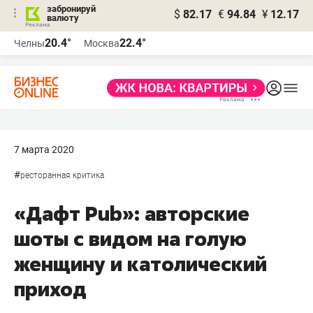
забронируй
$
82.17
€
94.84
¥
12.17
валюту
20.4°
22.4°
Челны
Москва
7 марта 2020
#
ресторанная критика
«Дафт Pub»: авторские
шоты с видом на голую
женщину и католический
приход