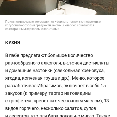
Приятное впечатление оставляет уборная: несколько небрежные
голубовато-розовые градиентные стены классно сочетаются
со старинным зеркалом с завитками
КУХНЯ
В пабе предлагают большое количество
разнообразного алкоголя, включая дистилляты
и домашние настойки (свекольная хреновуха,
ягодка, копченая груша и др.). Меню, которое
разрабатывал Ибрагимов, включает в себя 15
закусок (к примеру, тартар из говядины
с трюфелем, креветки с чесночным маслом), 13
видов горячего, несколько салатов, супов
и десертов, что для бара довольно много. Также