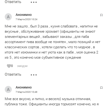
Ответить
Анонимно
7 Марта 2020
10:24
Мне не зашло , был 3 раза , кухня слабовата , напитки не
вкусные , обслуживание хромает (официанты не знают
элементарных вещей , забывают заказы , для паба
ассортимент пива вообще не понятен , мало позиций и нет
классических сортов , хотели сделать что то модное , в
итоге нет изюминки и нет уюта как в пабе , моя оценка 2
из 5 , это конечно мое субъективное суждение
0
эмодзи
Ответить
Анонимно
7 Марта 2020
10:48
Мне все вкусно, и питко, и весело) музыка отличная,
публика тоже. Официанты иногда тормозят конечно, но я