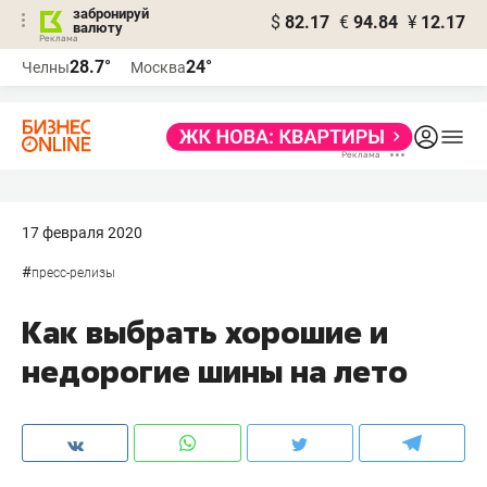
забронируй
$
82.17
€
94.84
¥
12.17
валюту
28.7°
24°
Челны
Москва
17 февраля 2020
#
пресс-релизы
Как выбрать хорошие и
недорогие шины на лето