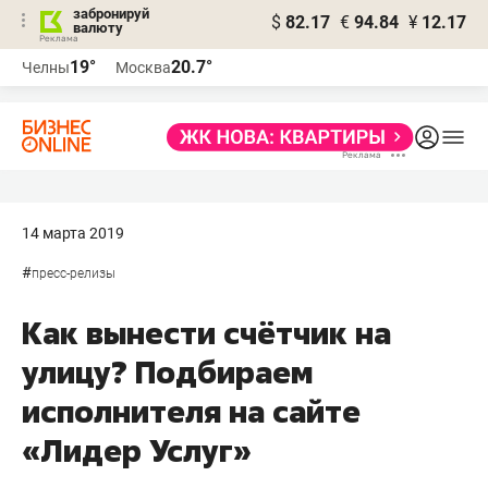
забронируй
$
82.17
€
94.84
¥
12.17
валюту
19°
20.7°
Челны
Москва
14 марта 2019
#
пресс-релизы
Как вынести счётчик на
улицу? Подбираем
исполнителя на сайте
«Лидер Услуг»