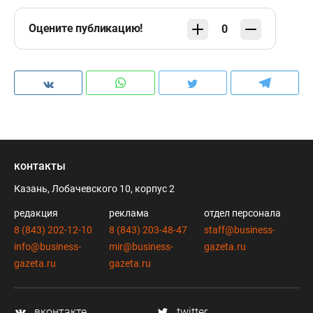
Оцените публикацию!
0
контакты
Казань, Лобачевского 10, корпус 2
редакция
реклама
отдел персонала
8 (843) 202-12-10
8 (843) 203-48-47
staff@business-
info@business-
mir@business-
gazeta.ru
gazeta.ru
gazeta.ru
вконтакте
twitter