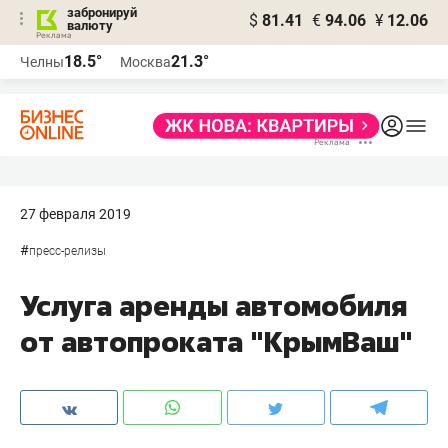
забронируй
$
81.41
€
94.06
¥
12.06
валюту
18.5°
21.3°
Челны
Москва
27 февраля 2019
#
пресс-релизы
Услуга аренды автомобиля
от автопроката "КрымВаш"