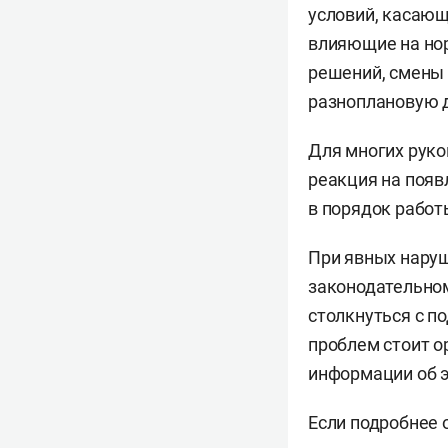
условий, касающ
влияющие на но
решений, смены 
разноплановую 
Для многих руко
реакция на появ
в порядок работ
При явных нару
законодательно
столкнуться с п
проблем стоит о
информации об э
Если подробнее 