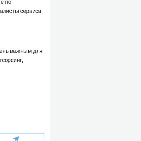
е по
иалисты сервиса
чень важным для
тсорсинг,