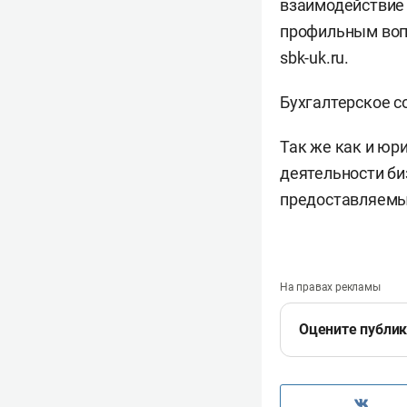
взаимодействие 
профильным вопр
sbk-uk.ru.
Бухгалтерское 
Так же как и юр
деятельности би
предоставляемы
На правах рекламы
Оцените публи