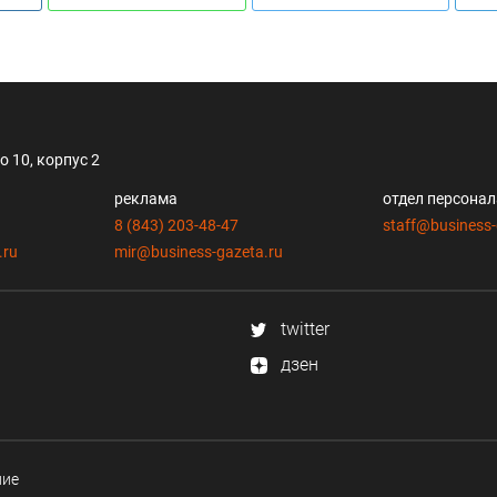
 10, корпус 2
реклама
отдел персона
8 (843) 203-48-47
staff@business-
.ru
mir@business-gazeta.ru
twitter
дзен
ние