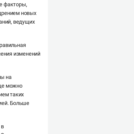
е факторы,
едрением новых
аний, ведущих
правильная
сения изменений
ны на
Еще можно
ием таких
ией. Больше
 в