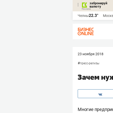
забронируй
валюту
22.3°
Челны
Моск
23 ноября 2018
#
пресс-релизы
Зачем ну
Многие предприн