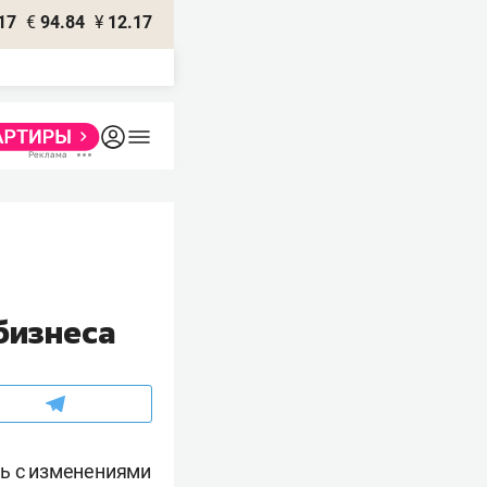
17
€
94.84
¥
12.17
бизнеса
сь с изменениями