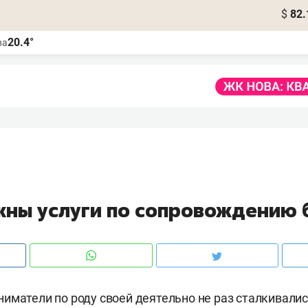
$
82.
20.4°
ва
жны услуги по сопровождению 
иматели по роду своей деятельно не раз сталкивали