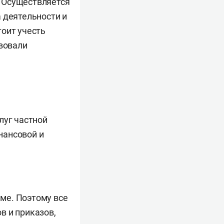
 Осуществляется
 деятельности и
тоит учесть
твовали
луг частной
нансовой и
ме. Поэтому все
в и приказов,