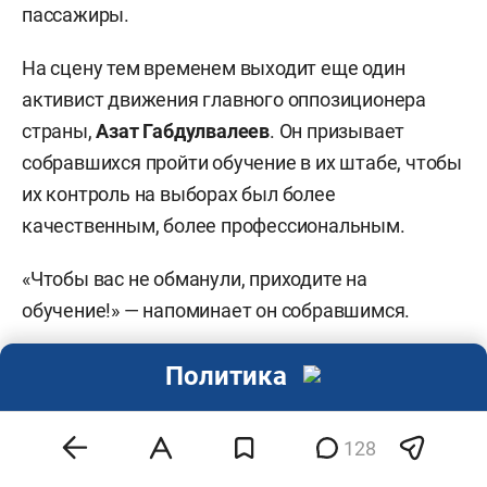
пассажиры.
На сцену тем временем выходит еще один
активист движения главного оппозиционера
страны,
Азат Габдулвалеев
. Он призывает
собравшихся пройти обучение в их штабе, чтобы
их контроль на выборах был более
качественным, более профессиональным.
«Чтобы вас не обманули, приходите на
обучение!» — напоминает он собравшимся.
В достаточно большой, кстати, толпе — не
Политика
только молодые лица. Вот две бабушки-
активистки, пританцовывая на морозе,
128
веселыми криками подбадривают