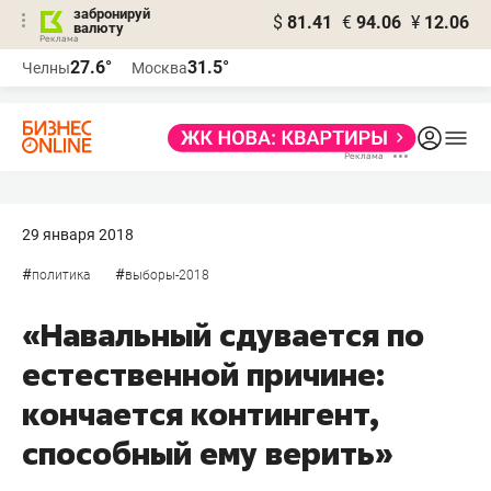
забронируй
$
81.41
€
94.06
¥
12.06
валюту
27.6°
31.5°
Челны
Москва
29 января 2018
#
#
политика
выборы-2018
«Навальный сдувается по
естественной причине:
кончается контингент,
способный ему верить»