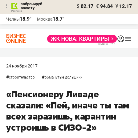
забронируй
$
82.17
€
94.84
¥
12.17
валюту
18.9°
18.7°
Челны
Москва
24 ноября 2017
#
#
строительство
обманутые дольщики
«Пенсионеру Ливаде
сказали: «Пей, иначе ты там
всех заразишь, карантин
устроишь в СИЗО-2»