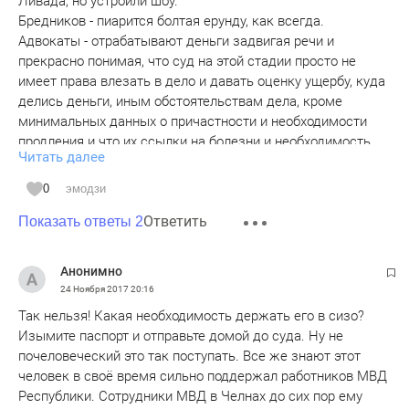
Ливада, но устроили шоу.
Бредников - пиарится болтая ерунду, как всегда.
Адвокаты - отрабатывают деньги задвигая речи и
прекрасно понимая, что суд на этой стадии просто не
имеет права влезать в дело и давать оценку ущербу, куда
делись деньги, иным обстоятельствам дела, кроме
минимальных данных о причастности и необходимости
продления и что их ссылки на болезни и необходимость
Читать далее
освобождения без заключения установленного ст. 110
УПК и Постанвлением правительства тоже суд принять во
0
эмодзи
внимание права не имеет и т.п. - то есть просто тупо
Ответить
показывают Ливаде «работу».
Показать ответы 2
Ливада - не юрист и поэтому по незнанию закона тоже
пытается на апелляции продления стражи убедить в своей
Анонимно
невиновности.
24 Ноября 2017
20:16
Прокуратура - вообще непонятно что там делает, давно
Так нельзя! Какая необходимость держать его в сизо?
предлагают убрать её с этой стадии, как бессмысленную.
Изымите паспорт и отправьте домой до суда. Ну не
почеловеческий это так поступать. Все же знают этот
человек в своё время сильно поддержал работников МВД
Республики. Сотрудники МВД в Челнах до сих пор ему