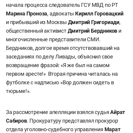
начала процесса следователь ГСУ МВД по РТ
Марина Проноза
, адвокаты
Кирилл Горовацкий
и прибывший из Москвы
Дмитрий Григориади
,
общественный активист
Дмитрий Бердников
и
многочисленные представители СМИ.
Бердников, долгое время отсутствовавший на
заседаниях по делу Ливады, объяснил свое
возвращение фразой: «Я же был на самом
первом аресте!» Вторая причина читалась на
футболке с надписью «Вор должен сидеть в
тюрьме!».
За рассмотрение апелляции взялся судья
Айрат
Сабиров
. Прокуратуру представлял прокурор
отдела уголовно-судебного управления
Марат