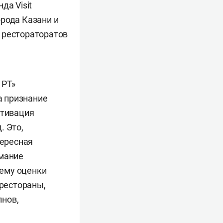
да Visit
рода Казани и
 рестораторатов
 РТ»
а признание
отивация
. Это,
тересная
имание
тему оценки
 рестораны,
лнов,