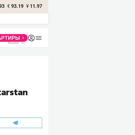
93
€
93.19
¥
11.97
arstan