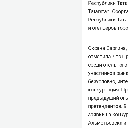
Республики Тата
Tatarstan. Соор
Республики Тата
и отельеров гор
Оксана Саргина,
отметила, что П
среди отельного
участников рынк
безусловно, инт
конкуренция. Пр
предыдущий опы
претендентов. В
заявки на конку
Альметьевска и 