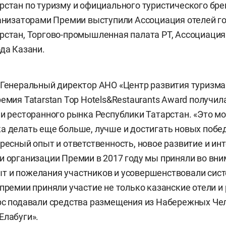
рстан по туризму и официального туристического брен
ганизаторами Премии выступили Ассоциация отелей го
рстан, Торгово-промышленная палата РТ, Ассоциация
ода Казани.
 Генеральный директор АНО «Центр развития туризма
ремия Tatarstan Top Hotels&Restaurants Award получил
 и ресторанного рынка Республики Татарстан. «Это м
а делать еще больше, лучше и достигать новых побед
ересный опыт и ответственность, новое развитие и ин
и организации Премии в 2017 году мы приняли во вн
т и пожелания участников и усовершенствовали сис
 премии приняли участие не только казанские отели и
рс подавали средства размещения из Набережных Че
Елабуги».