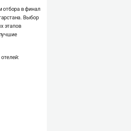
м отбора в финал
тарстана. Выбор
ых этапов
 лучшие
 отелей: