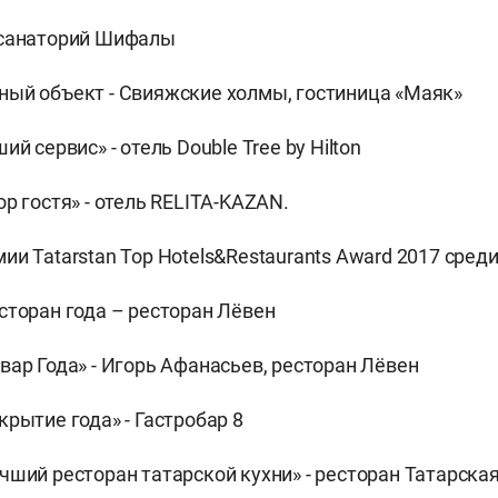
 санаторий Шифалы
ый объект - Свияжские холмы, гостиница «Маяк»
ий сервис» - отель Double Tree by Hilton
р гостя» - отель RELITA-KAZAN.
ии Tatarstan Top Hotels&Restaurants Award 2017 среди
сторан года – ресторан Лёвен
вар Года» - Игорь Афанасьев, ресторан Лёвен
крытие года» - Гастробар 8
чший ресторан татарской кухни» - ресторан Татарска