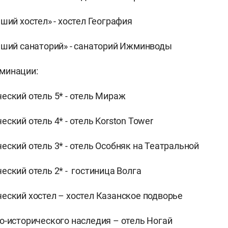
ший хостел» - хостел География
чший санаторий» - санаторий Ижминводы
минации:
еский отель 5* - отель Мираж
ский отель 4* - отель Korston Tower
еский отель 3* - отель Особняк на Театральной
еский отель 2* - гостиница Волга
еский хостел – хостел Казанское подворье
о-исторического наследия – отель Ногай