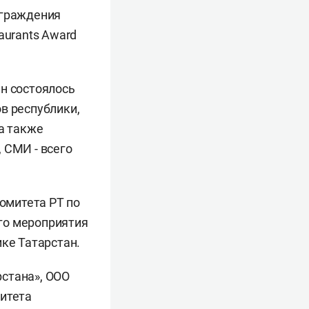
аграждения
aurants Award
ан состоялось
в республики,
 а также
 СМИ - всего
омитета РТ по
го мероприятия
ике Татарстан.
стана», ООО
митета