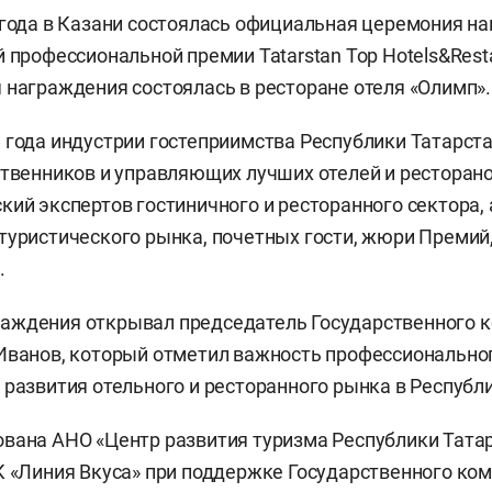
 года в Казани состоялась официальная церемония н
й профессиональной премии Tatarstan Top Hotels&Rest
 награждения состоялась в ресторане отеля «Олимп».
 года индустрии гостеприимства Республики Татарст
ственников и управляющих лучших отелей и ресторано
кий экспертов гостиничного и ресторанного сектора,
туристического рынка, почетных гости, жюри Премий,
.
аждения открывал председатель Государственного к
Иванов, который отметил важность профессионально
 развития отельного и ресторанного рынка в Республ
вана АНО «Центр развития туризма Республики Татар
К «Линия Вкуса» при поддержке Государственного ко