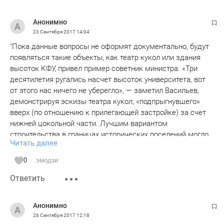
нанотехнологии.
а для главного архитектора казани уготован в аду
Анонимно
отдельный котел.
23 Сентября 2017
14:04
"Пока данные вопросы не оформят документально, будут
появляться такие объекты, как театр кукол или здания
высоток КФУ, привел пример советник министра. «Три
десятилетия ругались насчет высоток университета, вот
от этого нас ничего не уберегло», — заметил Васильев,
демонстрируя эскизы театра кукол, «подпрыгнувшего»
вверх (по отношению к прилегающей застройке) за счет
нижней цокольной части. Лучшим вариантом
строительства в границах исторических поселений могло
Читать далее
бы стать конкурсное проектирование, но добиться этого
чрезвычайно сложно, резюмировал он".
0
эмодзи
В этом эпизоде просто зияет пропасть цинизма
Ответить
чиновничьего мышления. Театр кукол -это просто
"цветочек" по сравнению с "Кловером" и "Барселоной",
которые буквально сели на "голову" окружающих "старых"
Анонимно
домов. Нарушены все гражданские и специальные права
26 Сентября 2017
12:18
граждан, регулирующие качество жизни и финансовые