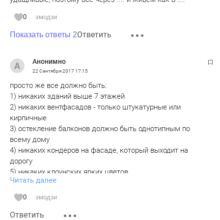
0
эмодзи
Ответить
Показать ответы 2
Анонимно
22 Сентября 2017
17:15
просто же все должно быть:
1) никаких зданий выше 7 этажей
2) никаких вентфасадов - только штукатурные или
кирпичные
3) остекление балконов должно быть однотипным по
всему дому
4) никаких кондеров на фасаде, который выходит на
дорогу
5) никаких клоунских ярких цветов
Читать далее
выполнить эти 5 простых правила и облик города будет не
узнать.
0
эмодзи
если заморочиться то дойти до квартальной застройки
Ответить
вместо микрорайонной. но это для наших чиновников