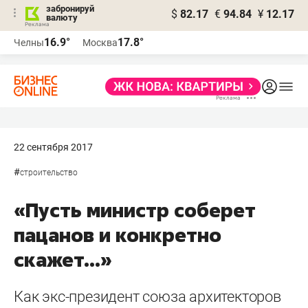
забронируй
$
82.17
€
94.84
¥
12.17
валюту
16.9°
17.8°
Челны
Москва
22 сентября 2017
#
строительство
«Пусть министр соберет
пацанов и конкретно
скажет...»
Как экс-президент союза архитекторов