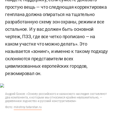
простую вещь — что следующая корректировка
генплана должна опираться на тщательно
разработанную схему зон охраны, режим и все
остальное. И у вас должен быть основной
чертеж, ПЗЗ, где все четко прописано — на
каком участке что можно делать». Это
называется «зонинг», и именно к такому подходу
склоняются представители всех
цивилизованных европейских городов,
резюмировал он.
Андрей Боков: «Основу российского и казанского наследия составляют
два компонента, к которым мы относимся крайне неуважительно, —
деревянное зодчество и русский конструктивизм»
Фото:
minstroy.tatarstan.ru