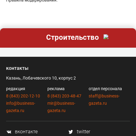
Правила модерирования
.
Строительство
контакты
Казань, Лобачевского 10, корпус 2
редакция
реклама
отдел персонала
8 (843) 202-12-10
8 (843) 203-48-47
staff@business-
info@business-
mir@business-
gazeta.ru
gazeta.ru
gazeta.ru
вконтакте
twitter