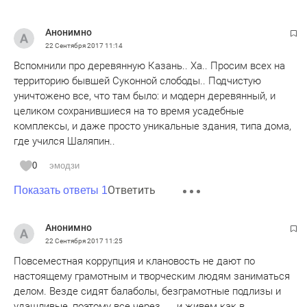
Анонимно
22 Сентября 2017
11:14
Вспомнили про деревянную Казань.. Ха.. Просим всех на
территорию бывшей Суконной слободы.. Подчистую
уничтожено все, что там было: и модерн деревянный, и
целиком сохранившиеся на то время усадебные
комплексы, и даже просто уникальные здания, типа дома,
где учился Шаляпин..
0
эмодзи
Ответить
Показать ответы 1
Анонимно
22 Сентября 2017
11:25
Повсеместная коррупция и клановость не дают по
настоящему грамотным и творческим людям заниматься
делом. Везде сидят балаболы, безграмотные подлизы и
удащливые, поэтому все через .... и живем как в ....