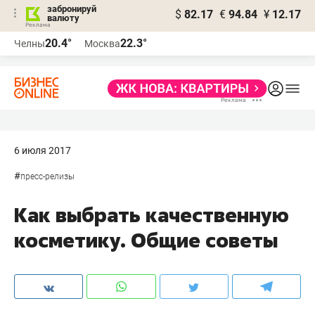
забронируй
$
82.17
€
94.84
¥
12.17
валюту
20.4°
22.3°
Челны
Москва
6 июля 2017
#
пресс-релизы
Как выбрать качественную
косметику. Общие советы