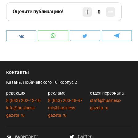
Оцените публикацию!
0
контакты
Казань, Лобачевского 10, корпус 2
редакция
реклама
отдел персонала
8 (843) 202-12-10
8 (843) 203-48-47
staff@business-
info@business-
mir@business-
gazeta.ru
gazeta.ru
gazeta.ru
вконтакте
twitter