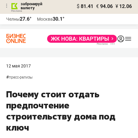
забронируй
$
81.41
€
94.06
¥
12.06
валюту
27.6°
30.1°
Челны
Москва
12 мая 2017
#
пресс-релизы
Почему стоит отдать
предпочтение
строительству дома под
ключ