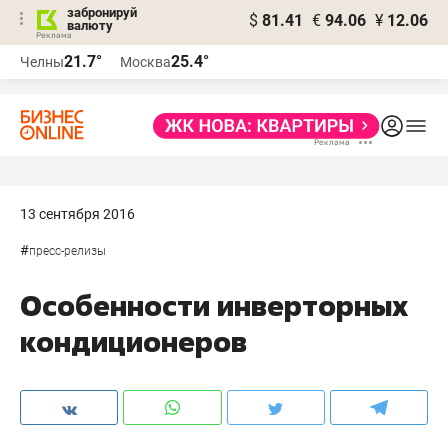
забронируй
$
81.41
€
94.06
¥
12.06
валюту
21.7°
25.4°
Челны
Москва
13 сентября 2016
#
пресс-релизы
Особенности инверторных
кондиционеров