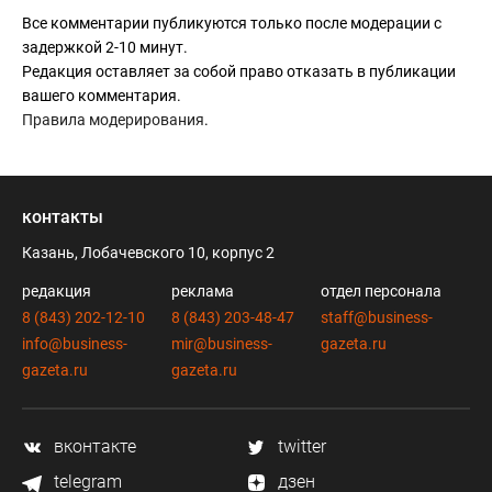
Все комментарии публикуются только после модерации с
задержкой 2-10 минут.
Редакция оставляет за собой право отказать в публикации
вашего комментария.
Правила модерирования
.
контакты
Казань, Лобачевского 10, корпус 2
редакция
реклама
отдел персонала
8 (843) 202-12-10
8 (843) 203-48-47
staff@business-
info@business-
mir@business-
gazeta.ru
gazeta.ru
gazeta.ru
вконтакте
twitter
telegram
дзен