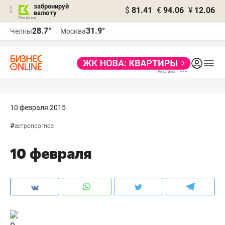
забронируй
$
81.41
€
94.06
¥
12.06
валюту
28.7°
31.9°
Челны
Москва
10 февраля 2015
#
астропрогноз
10 февраля