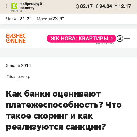
забронируй
$
82.17
€
94.84
¥
12.17
валюту
21.2°
23.9°
Челны
Москва
3 июня 2014
#
бкс премьер
Как банки оценивают
платежеспособность? Что
такое скоринг и как
реализуются санкции?